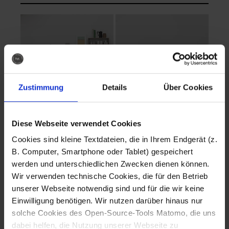
Zustimmung
Details
Über Cookies
Diese Webseite verwendet Cookies
EVA Cucina
EMMA + DANIEL
Cookies sind kleine Textdateien, die in Ihrem Endgerät (z.
Fotografo: Lorenz
Fotografo: Lorenz
B. Computer, Smartphone oder Tablet) gespeichert
Sternbach
Sternbach
werden und unterschiedlichen Zwecken dienen können.
Wir verwenden technische Cookies, die für den Betrieb
Download
Download
unserer Webseite notwendig sind und für die wir keine
Einwilligung benötigen. Wir nutzen darüber hinaus nur
solche Cookies des Open-Source-Tools Matomo, die uns
dabei helfen, die Nutzung unserer Webseite zu