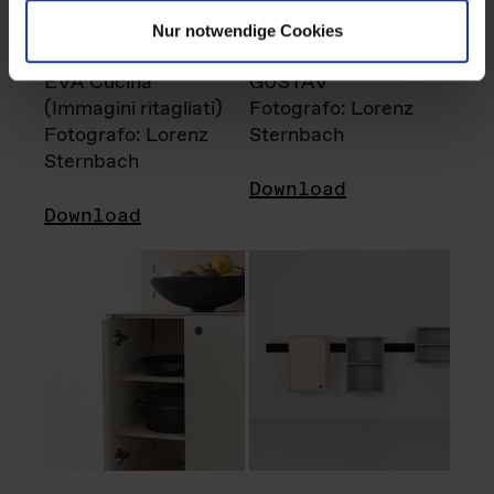
Nur notwendige Cookies
EVA Cucina
GUSTAV
(Immagini ritagliati)
Fotografo: Lorenz
Fotografo: Lorenz
Sternbach
Sternbach
Download
Download