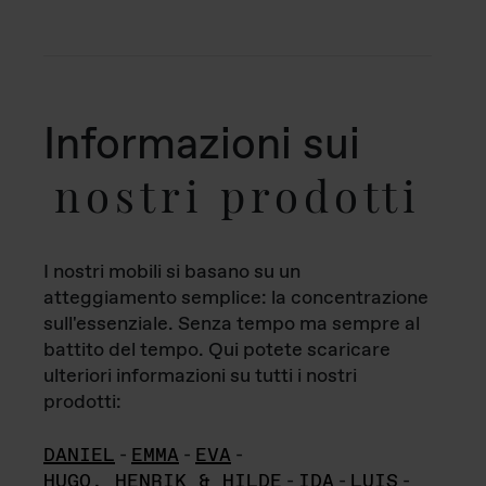
Informazioni sui
nostri prodotti
I nostri mobili si basano su un
atteggiamento semplice: la concentrazione
sull'essenziale. Senza tempo ma sempre al
battito del tempo. Qui potete scaricare
ulteriori informazioni su tutti i nostri
prodotti:
DANIEL
-
EMMA
-
EVA
-
HUGO, HENRIK & HILDE
-
IDA
-
LUIS
-