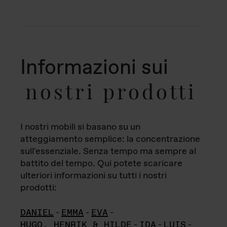
Informazioni sui
nostri prodotti
I nostri mobili si basano su un
atteggiamento semplice: la concentrazione
sull'essenziale. Senza tempo ma sempre al
battito del tempo. Qui potete scaricare
ulteriori informazioni su tutti i nostri
prodotti:
DANIEL
-
EMMA
-
EVA
-
HUGO, HENRIK & HILDE
-
IDA
-
LUIS
-