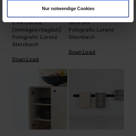
Nur notwendige Cookies
EVA Cucina
GUSTAV
(Immagini ritagliati)
Fotografo: Lorenz
Fotografo: Lorenz
Sternbach
Sternbach
Download
Download