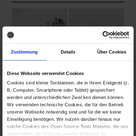
Zustimmung
Details
Über Cookies
Diese Webseite verwendet Cookies
EVA Cucina
EMMA + DANIEL
Cookies sind kleine Textdateien, die in Ihrem Endgerät (z.
Fotografo: Lorenz
Fotografo: Lorenz
B. Computer, Smartphone oder Tablet) gespeichert
Sternbach
Sternbach
werden und unterschiedlichen Zwecken dienen können.
Wir verwenden technische Cookies, die für den Betrieb
Download
Download
unserer Webseite notwendig sind und für die wir keine
Einwilligung benötigen. Wir nutzen darüber hinaus nur
solche Cookies des Open-Source-Tools Matomo, die uns
dabei helfen, die Nutzung unserer Webseite zu