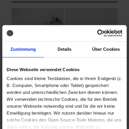
Zustimmung
Details
Über Cookies
Diese Webseite verwendet Cookies
EVA Cucina
EMMA + DANIEL
Cookies sind kleine Textdateien, die in Ihrem Endgerät (z.
Fotografo: Lorenz
Fotografo: Lorenz
B. Computer, Smartphone oder Tablet) gespeichert
Sternbach
Sternbach
werden und unterschiedlichen Zwecken dienen können.
Wir verwenden technische Cookies, die für den Betrieb
Download
Download
unserer Webseite notwendig sind und für die wir keine
Einwilligung benötigen. Wir nutzen darüber hinaus nur
solche Cookies des Open-Source-Tools Matomo, die uns
dabei helfen, die Nutzung unserer Webseite zu