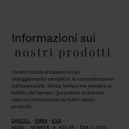
Informazioni sui
nostri prodotti
I nostri mobili si basano su un
atteggiamento semplice: la concentrazione
sull'essenziale. Senza tempo ma sempre al
battito del tempo. Qui potete scaricare
ulteriori informazioni su tutti i nostri
prodotti:
DANIEL
-
EMMA
-
EVA
-
HUGO, HENRIK & HILDE
-
IDA
-
LUIS
-