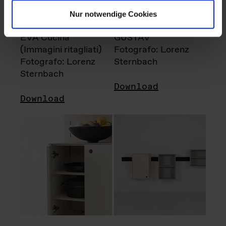
Nur notwendige Cookies
EVA Cucina
GUSTAV
(Immagini ritagliati)
Fotografo: Lorenz
Fotografo: Lorenz
Sternbach
Sternbach
Download
Download