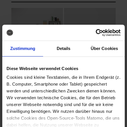
Zustimmung
Details
Über Cookies
Diese Webseite verwendet Cookies
EVA Cucina
EMMA + DANIEL
Cookies sind kleine Textdateien, die in Ihrem Endgerät (z.
Fotografo: Lorenz
Fotografo: Lorenz
B. Computer, Smartphone oder Tablet) gespeichert
Sternbach
Sternbach
werden und unterschiedlichen Zwecken dienen können.
Wir verwenden technische Cookies, die für den Betrieb
Download
Download
unserer Webseite notwendig sind und für die wir keine
Einwilligung benötigen. Wir nutzen darüber hinaus nur
solche Cookies des Open-Source-Tools Matomo, die uns
dabei helfen, die Nutzung unserer Webseite zu