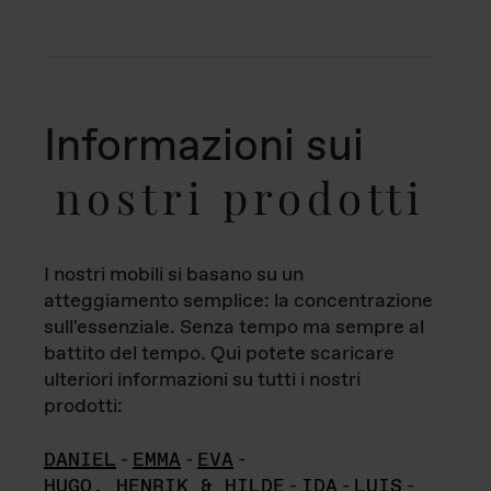
Informazioni sui
nostri prodotti
I nostri mobili si basano su un
atteggiamento semplice: la concentrazione
sull'essenziale. Senza tempo ma sempre al
battito del tempo. Qui potete scaricare
ulteriori informazioni su tutti i nostri
prodotti:
DANIEL
-
EMMA
-
EVA
-
HUGO, HENRIK & HILDE
-
IDA
-
LUIS
-