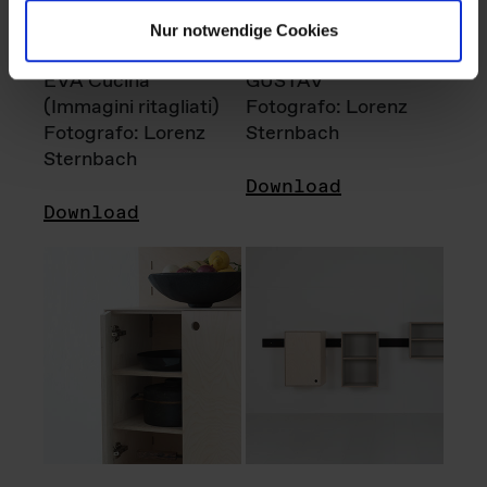
Nur notwendige Cookies
EVA Cucina
GUSTAV
(Immagini ritagliati)
Fotografo: Lorenz
Fotografo: Lorenz
Sternbach
Sternbach
Download
Download