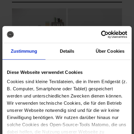
Zustimmung
Details
Über Cookies
Diese Webseite verwendet Cookies
EVA Cucina
EMMA + DANIEL
Cookies sind kleine Textdateien, die in Ihrem Endgerät (z.
Fotografo: Lorenz
Fotografo: Lorenz
B. Computer, Smartphone oder Tablet) gespeichert
Sternbach
Sternbach
werden und unterschiedlichen Zwecken dienen können.
Wir verwenden technische Cookies, die für den Betrieb
Download
Download
unserer Webseite notwendig sind und für die wir keine
Einwilligung benötigen. Wir nutzen darüber hinaus nur
solche Cookies des Open-Source-Tools Matomo, die uns
dabei helfen, die Nutzung unserer Webseite zu