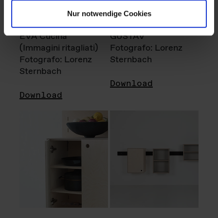
Nur notwendige Cookies
EVA Cucina
GUSTAV
(Immagini ritagliati)
Fotografo: Lorenz
Fotografo: Lorenz
Sternbach
Sternbach
Download
Download