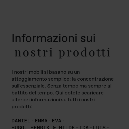
Informazioni sui
nostri prodotti
I nostri mobili si basano su un
atteggiamento semplice: la concentrazione
sull'essenziale. Senza tempo ma sempre al
battito del tempo. Qui potete scaricare
ulteriori informazioni su tutti i nostri
prodotti:
DANIEL
-
EMMA
-
EVA
-
HUGO, HENRIK & HILDE
-
IDA
-
LUIS
-