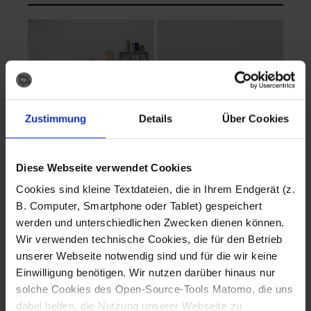
Zustimmung
Details
Über Cookies
Diese Webseite verwendet Cookies
EVA Cucina
EMMA + DANIEL
Cookies sind kleine Textdateien, die in Ihrem Endgerät (z.
Fotografo: Lorenz
Fotografo: Lorenz
B. Computer, Smartphone oder Tablet) gespeichert
Sternbach
Sternbach
werden und unterschiedlichen Zwecken dienen können.
Wir verwenden technische Cookies, die für den Betrieb
Download
Download
unserer Webseite notwendig sind und für die wir keine
Einwilligung benötigen. Wir nutzen darüber hinaus nur
solche Cookies des Open-Source-Tools Matomo, die uns
dabei helfen, die Nutzung unserer Webseite zu