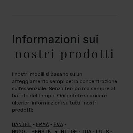
Informazioni sui
nostri prodotti
I nostri mobili si basano su un
atteggiamento semplice: la concentrazione
sull'essenziale. Senza tempo ma sempre al
battito del tempo. Qui potete scaricare
ulteriori informazioni su tutti i nostri
prodotti:
DANIEL
-
EMMA
-
EVA
-
HUGO, HENRIK & HILDE
-
IDA
-
LUIS
-