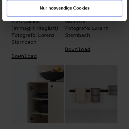
Nur notwendige Cookies
EVA Cucina
GUSTAV
(Immagini ritagliati)
Fotografo: Lorenz
Fotografo: Lorenz
Sternbach
Sternbach
Download
Download