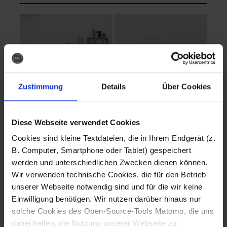
Zustimmung
Details
Über Cookies
Diese Webseite verwendet Cookies
EVA Cucina
EMMA + DANIEL
Cookies sind kleine Textdateien, die in Ihrem Endgerät (z.
Fotografo: Lorenz
Fotografo: Lorenz
B. Computer, Smartphone oder Tablet) gespeichert
Sternbach
Sternbach
werden und unterschiedlichen Zwecken dienen können.
Wir verwenden technische Cookies, die für den Betrieb
Download
Download
unserer Webseite notwendig sind und für die wir keine
Einwilligung benötigen. Wir nutzen darüber hinaus nur
solche Cookies des Open-Source-Tools Matomo, die uns
dabei helfen, die Nutzung unserer Webseite zu