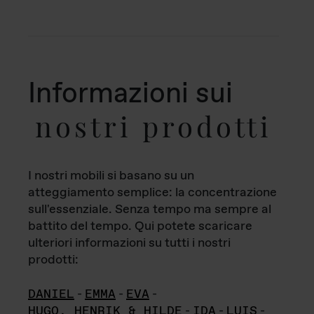
Informazioni sui
nostri prodotti
I nostri mobili si basano su un
atteggiamento semplice: la concentrazione
sull'essenziale. Senza tempo ma sempre al
battito del tempo. Qui potete scaricare
ulteriori informazioni su tutti i nostri
prodotti:
DANIEL
-
EMMA
-
EVA
-
HUGO, HENRIK & HILDE
-
IDA
-
LUIS
-