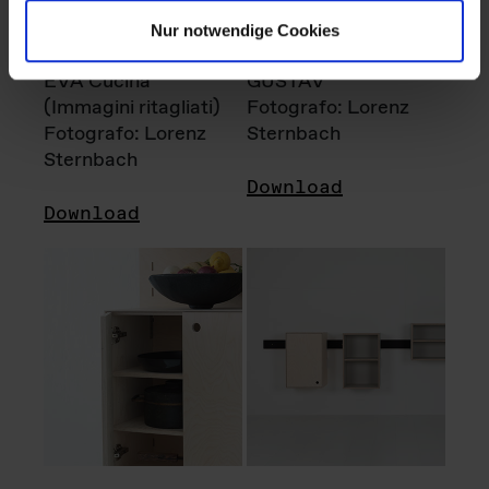
Nur notwendige Cookies
EVA Cucina
GUSTAV
(Immagini ritagliati)
Fotografo: Lorenz
Fotografo: Lorenz
Sternbach
Sternbach
Download
Download