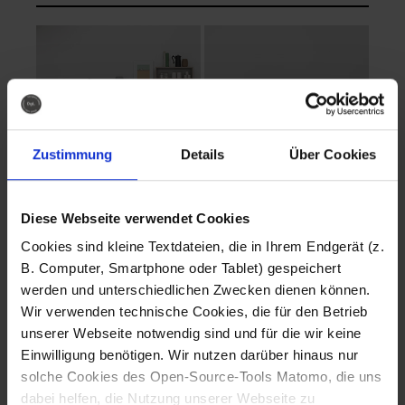
Zustimmung
Details
Über Cookies
Diese Webseite verwendet Cookies
EVA Cucina
EMMA + DANIEL
Cookies sind kleine Textdateien, die in Ihrem Endgerät (z.
Fotografo: Lorenz
Fotografo: Lorenz
B. Computer, Smartphone oder Tablet) gespeichert
Sternbach
Sternbach
werden und unterschiedlichen Zwecken dienen können.
Wir verwenden technische Cookies, die für den Betrieb
Download
Download
unserer Webseite notwendig sind und für die wir keine
Einwilligung benötigen. Wir nutzen darüber hinaus nur
solche Cookies des Open-Source-Tools Matomo, die uns
dabei helfen, die Nutzung unserer Webseite zu