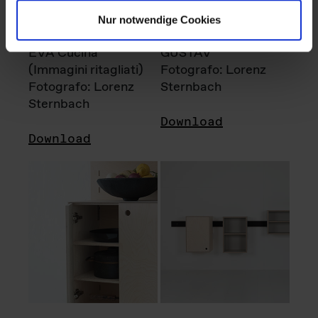
Nur notwendige Cookies
EVA Cucina
GUSTAV
(Immagini ritagliati)
Fotografo: Lorenz
Fotografo: Lorenz
Sternbach
Sternbach
Download
Download