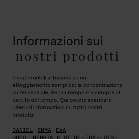
Informazioni sui
nostri prodotti
I nostri mobili si basano su un
atteggiamento semplice: la concentrazione
sull'essenziale. Senza tempo ma sempre al
battito del tempo. Qui potete scaricare
ulteriori informazioni su tutti i nostri
prodotti:
DANIEL
-
EMMA
-
EVA
-
HUGO, HENRIK & HILDE
-
IDA
-
LUIS
-