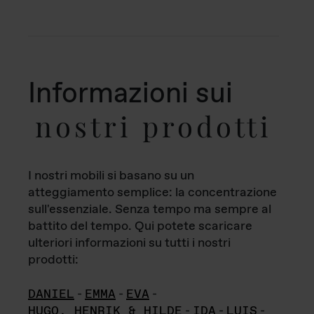
Informazioni sui
nostri prodotti
I nostri mobili si basano su un
atteggiamento semplice: la concentrazione
sull'essenziale. Senza tempo ma sempre al
battito del tempo. Qui potete scaricare
ulteriori informazioni su tutti i nostri
prodotti:
DANIEL
-
EMMA
-
EVA
-
HUGO, HENRIK & HILDE
-
IDA
-
LUIS
-