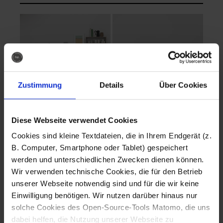
Zustimmung
Details
Über Cookies
Diese Webseite verwendet Cookies
EVA Cucina
EMMA + DANIEL
Cookies sind kleine Textdateien, die in Ihrem Endgerät (z.
Fotografo: Lorenz
Fotografo: Lorenz
B. Computer, Smartphone oder Tablet) gespeichert
Sternbach
Sternbach
werden und unterschiedlichen Zwecken dienen können.
Wir verwenden technische Cookies, die für den Betrieb
Download
Download
unserer Webseite notwendig sind und für die wir keine
Einwilligung benötigen. Wir nutzen darüber hinaus nur
solche Cookies des Open-Source-Tools Matomo, die uns
dabei helfen, die Nutzung unserer Webseite zu