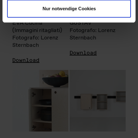
Nur notwendige Cookies
EVA Cucina
GUSTAV
(Immagini ritagliati)
Fotografo: Lorenz
Fotografo: Lorenz
Sternbach
Sternbach
Download
Download