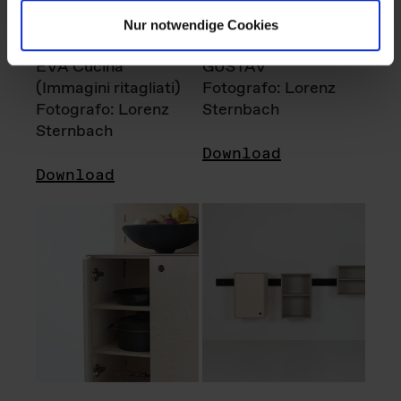
Nur notwendige Cookies
EVA Cucina
GUSTAV
(Immagini ritagliati)
Fotografo: Lorenz
Fotografo: Lorenz
Sternbach
Sternbach
Download
Download