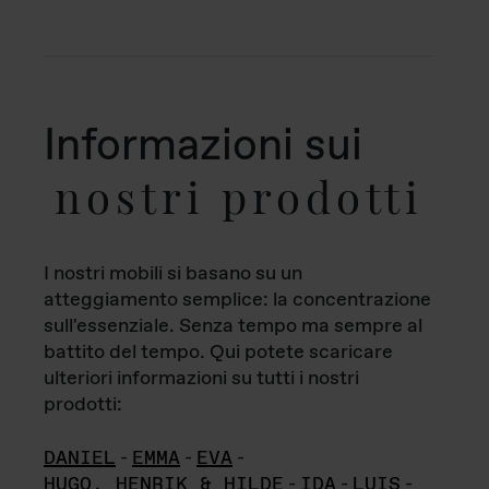
Informazioni sui
nostri prodotti
I nostri mobili si basano su un
atteggiamento semplice: la concentrazione
sull'essenziale. Senza tempo ma sempre al
battito del tempo. Qui potete scaricare
ulteriori informazioni su tutti i nostri
prodotti:
DANIEL
-
EMMA
-
EVA
-
HUGO, HENRIK & HILDE
-
IDA
-
LUIS
-