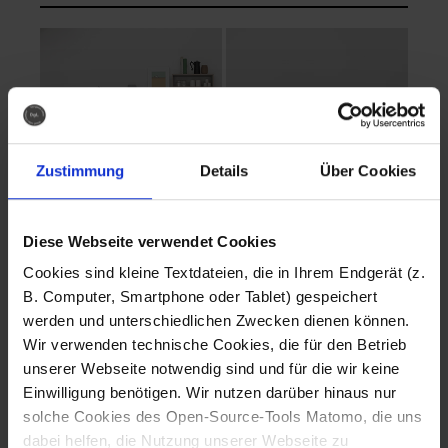
Zustimmung
Details
Über Cookies
Diese Webseite verwendet Cookies
EVA Cucina
EMMA + DANIEL
Cookies sind kleine Textdateien, die in Ihrem Endgerät (z.
Fotografo: Lorenz
Fotografo: Lorenz
B. Computer, Smartphone oder Tablet) gespeichert
Sternbach
Sternbach
werden und unterschiedlichen Zwecken dienen können.
Wir verwenden technische Cookies, die für den Betrieb
Download
Download
unserer Webseite notwendig sind und für die wir keine
Einwilligung benötigen. Wir nutzen darüber hinaus nur
solche Cookies des Open-Source-Tools Matomo, die uns
dabei helfen, die Nutzung unserer Webseite zu