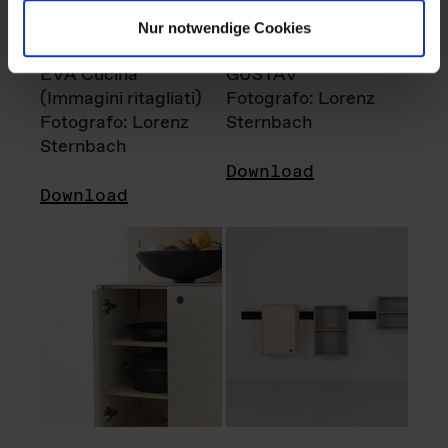
Nur notwendige Cookies
EVA Cucina
GUSTAV
(Immagini ritagliati)
Fotografo: Lorenz
Fotografo: Lorenz
Sternbach
Sternbach
Download
Download