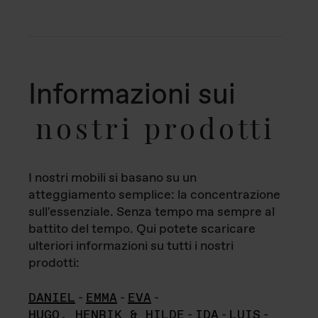
Informazioni sui
nostri prodotti
I nostri mobili si basano su un
atteggiamento semplice: la concentrazione
sull'essenziale. Senza tempo ma sempre al
battito del tempo. Qui potete scaricare
ulteriori informazioni su tutti i nostri
prodotti:
DANIEL
-
EMMA
-
EVA
-
HUGO, HENRIK & HILDE
-
IDA
-
LUIS
-