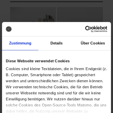
Zustimmung
Details
Über Cookies
Diese Webseite verwendet Cookies
EVA Cucina
EMMA + DANIEL
Cookies sind kleine Textdateien, die in Ihrem Endgerät (z.
Fotografo: Lorenz
Fotografo: Lorenz
B. Computer, Smartphone oder Tablet) gespeichert
Sternbach
Sternbach
werden und unterschiedlichen Zwecken dienen können.
Wir verwenden technische Cookies, die für den Betrieb
Download
Download
unserer Webseite notwendig sind und für die wir keine
Einwilligung benötigen. Wir nutzen darüber hinaus nur
solche Cookies des Open-Source-Tools Matomo, die uns
dabei helfen, die Nutzung unserer Webseite zu