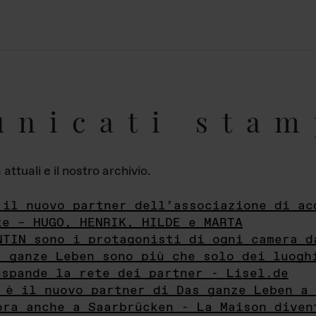
unicati stam
ttuali e il nostro archivio.
 il nuovo partner dell’associazione di ac
te – HUGO, HENRIK, HILDE e MARTA
NTIN sono i protagonisti di ogni camera d
s ganze Leben sono più che solo dei luogh
espande la rete dei partner - Lisel.de
 è il nuovo partner di Das ganze Leben a 
ora anche a Saarbrücken - La Maison diven