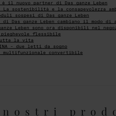
 è il nuovo partner di Das ganze Leben
- La sostenibilità e la consapevolezza am
oduli sospesi di Das ganze Leben
i di Das ganze Leben cambiano il modo di 
ganze Leben sono ora disponibili nel nego
 pieghevole flessibile
utta la vita
INA – due letti da sogno
e multifunzionale convertibile
nostri prod