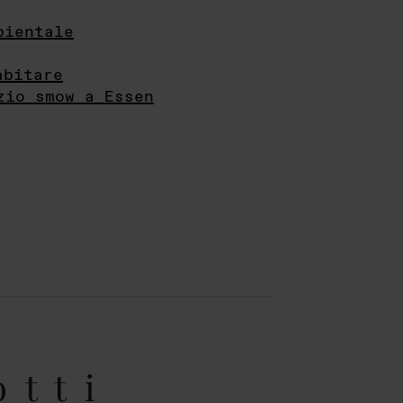
bientale
abitare
zio smow a Essen
otti