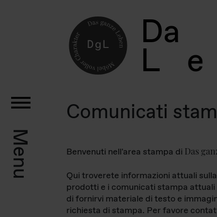
D
a
L
e
Comunicati sta
Menu
Das gan
Benvenuti nell'area stampa di
Qui troverete informazioni attuali sulla
prodotti e i comunicati stampa attuali 
di fornirvi materiale di testo e immagi
richiesta di stampa. Per favore contat