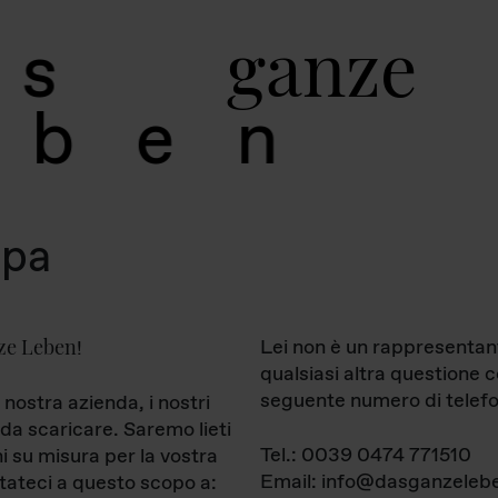
g
a
n
z
e
s
b
e
n
mpa
ze Leben
Lei non è un rappresentan
!
qualsiasi altra questione 
seguente numero di telefo
 nostra azienda, i nostri
da scaricare. Saremo lieti
Tel.: 0039 0474 771510
ni su misura per la vostra
Email: info@dasganzelebe
tateci a questo scopo a: