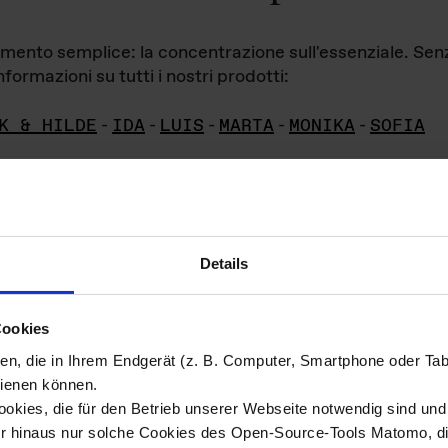
iamento semplice: la concentrazione sull'essenziale. Se
formazioni su tutti i nostri prodotti:
K & HILDE
-
IDA
-
LUIS
-
MARTA
-
MONIKA
-
SOFIA
Details
hivio di imm
Cookies
ien, die in Ihrem Endgerät (z. B. Computer, Smartphone oder Ta
ini!
ienen können.
kies, die für den Betrieb unserer Webseite notwendig sind und f
Das ganze 
re del materiale fotografico sono detenuti da
er hinaus nur solche Cookies des Open-Source-Tools Matomo, die