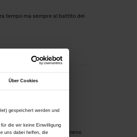
nza tempo ma sempre al battito del
Über Cookies
agini
blet) gespeichert werden und
ür die wir keine Einwilligung
Leben
GmbH e rimangono in pieno
 uns dabei helfen, die