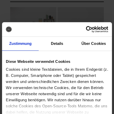
Zustimmung
Details
Über Cookies
Diese Webseite verwendet Cookies
EVA Cucina
EMMA + DANIEL
Cookies sind kleine Textdateien, die in Ihrem Endgerät (z.
Fotografo: Lorenz
Fotografo: Lorenz
B. Computer, Smartphone oder Tablet) gespeichert
Sternbach
Sternbach
werden und unterschiedlichen Zwecken dienen können.
Wir verwenden technische Cookies, die für den Betrieb
Download
Download
unserer Webseite notwendig sind und für die wir keine
Einwilligung benötigen. Wir nutzen darüber hinaus nur
solche Cookies des Open-Source-Tools Matomo, die uns
dabei helfen, die Nutzung unserer Webseite zu