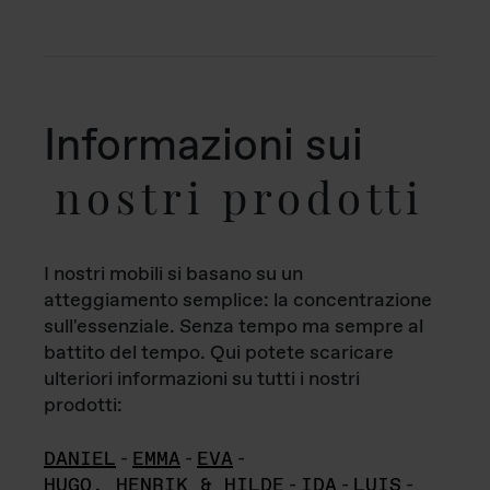
Informazioni sui
nostri prodotti
I nostri mobili si basano su un
atteggiamento semplice: la concentrazione
sull'essenziale. Senza tempo ma sempre al
battito del tempo. Qui potete scaricare
ulteriori informazioni su tutti i nostri
prodotti:
DANIEL
-
EMMA
-
EVA
-
HUGO, HENRIK & HILDE
-
IDA
-
LUIS
-