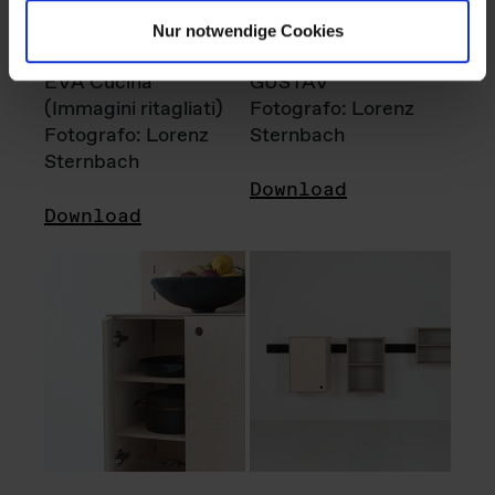
Nur notwendige Cookies
EVA Cucina
GUSTAV
(Immagini ritagliati)
Fotografo: Lorenz
Fotografo: Lorenz
Sternbach
Sternbach
Download
Download