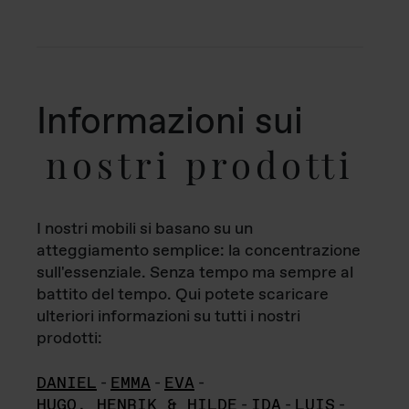
Informazioni sui
nostri prodotti
I nostri mobili si basano su un
atteggiamento semplice: la concentrazione
sull'essenziale. Senza tempo ma sempre al
battito del tempo. Qui potete scaricare
ulteriori informazioni su tutti i nostri
prodotti:
DANIEL
-
EMMA
-
EVA
-
HUGO, HENRIK & HILDE
-
IDA
-
LUIS
-