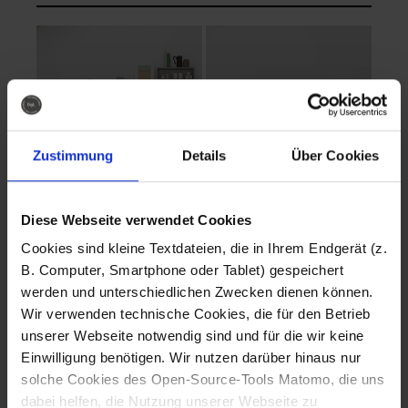
Zustimmung
Details
Über Cookies
Diese Webseite verwendet Cookies
EVA Cucina
EMMA + DANIEL
Cookies sind kleine Textdateien, die in Ihrem Endgerät (z.
Fotografo: Lorenz
Fotografo: Lorenz
B. Computer, Smartphone oder Tablet) gespeichert
Sternbach
Sternbach
werden und unterschiedlichen Zwecken dienen können.
Wir verwenden technische Cookies, die für den Betrieb
Download
Download
unserer Webseite notwendig sind und für die wir keine
Einwilligung benötigen. Wir nutzen darüber hinaus nur
solche Cookies des Open-Source-Tools Matomo, die uns
dabei helfen, die Nutzung unserer Webseite zu