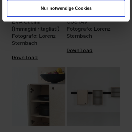
Nur notwendige Cookies
EVA Cucina
GUSTAV
(Immagini ritagliati)
Fotografo: Lorenz
Fotografo: Lorenz
Sternbach
Sternbach
Download
Download