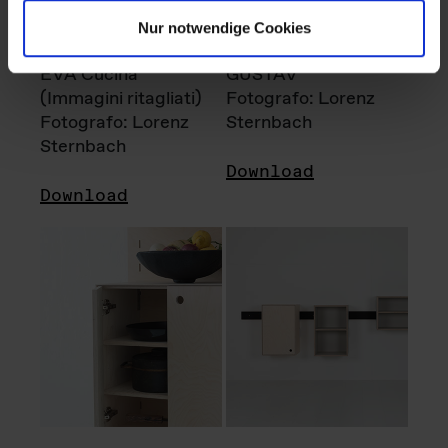
Nur notwendige Cookies
EVA Cucina
GUSTAV
(Immagini ritagliati)
Fotografo: Lorenz
Fotografo: Lorenz
Sternbach
Sternbach
Download
Download