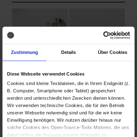
Zustimmung
Details
Über Cookies
Diese Webseite verwendet Cookies
EVA Cucina
EMMA + DANIEL
Cookies sind kleine Textdateien, die in Ihrem Endgerät (z.
Fotografo: Lorenz
Fotografo: Lorenz
B. Computer, Smartphone oder Tablet) gespeichert
Sternbach
Sternbach
werden und unterschiedlichen Zwecken dienen können.
Wir verwenden technische Cookies, die für den Betrieb
Download
Download
unserer Webseite notwendig sind und für die wir keine
Einwilligung benötigen. Wir nutzen darüber hinaus nur
solche Cookies des Open-Source-Tools Matomo, die uns
dabei helfen, die Nutzung unserer Webseite zu