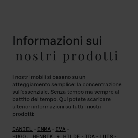
Informazioni sui
nostri prodotti
I nostri mobili si basano su un
atteggiamento semplice: la concentrazione
sull'essenziale. Senza tempo ma sempre al
battito del tempo. Qui potete scaricare
ulteriori informazioni su tutti i nostri
prodotti:
DANIEL
-
EMMA
-
EVA
-
HUGO, HENRIK & HILDE
-
IDA
-
LUIS
-