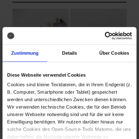
Zustimmung
Details
Über Cookies
Diese Webseite verwendet Cookies
EVA Cucina
EMMA + DANIEL
Cookies sind kleine Textdateien, die in Ihrem Endgerät (z.
Fotografo: Lorenz
Fotografo: Lorenz
B. Computer, Smartphone oder Tablet) gespeichert
Sternbach
Sternbach
werden und unterschiedlichen Zwecken dienen können.
Wir verwenden technische Cookies, die für den Betrieb
Download
Download
unserer Webseite notwendig sind und für die wir keine
Einwilligung benötigen. Wir nutzen darüber hinaus nur
solche Cookies des Open-Source-Tools Matomo, die uns
dabei helfen, die Nutzung unserer Webseite zu