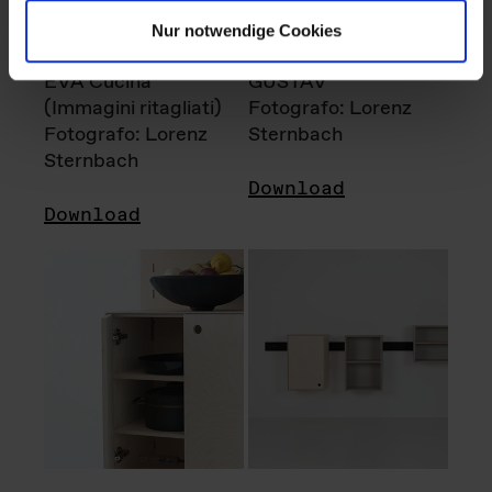
Nur notwendige Cookies
EVA Cucina
GUSTAV
(Immagini ritagliati)
Fotografo: Lorenz
Fotografo: Lorenz
Sternbach
Sternbach
Download
Download