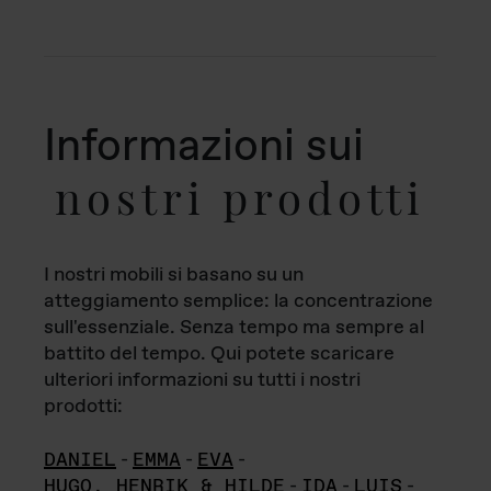
Informazioni sui
nostri prodotti
I nostri mobili si basano su un
atteggiamento semplice: la concentrazione
sull'essenziale. Senza tempo ma sempre al
battito del tempo. Qui potete scaricare
ulteriori informazioni su tutti i nostri
prodotti:
DANIEL
-
EMMA
-
EVA
-
HUGO, HENRIK & HILDE
-
IDA
-
LUIS
-