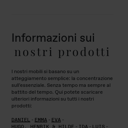
Informazioni sui
nostri prodotti
I nostri mobili si basano su un
atteggiamento semplice: la concentrazione
sull'essenziale. Senza tempo ma sempre al
battito del tempo. Qui potete scaricare
ulteriori informazioni su tutti i nostri
prodotti:
DANIEL
-
EMMA
-
EVA
-
HUGO, HENRIK & HILDE
-
IDA
-
LUIS
-