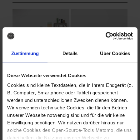
Zustimmung
Details
Über Cookies
Diese Webseite verwendet Cookies
EVA Cucina
EMMA + DANIEL
Cookies sind kleine Textdateien, die in Ihrem Endgerät (z.
Fotografo: Lorenz
Fotografo: Lorenz
B. Computer, Smartphone oder Tablet) gespeichert
Sternbach
Sternbach
werden und unterschiedlichen Zwecken dienen können.
Wir verwenden technische Cookies, die für den Betrieb
Download
Download
unserer Webseite notwendig sind und für die wir keine
Einwilligung benötigen. Wir nutzen darüber hinaus nur
solche Cookies des Open-Source-Tools Matomo, die uns
dabei helfen, die Nutzung unserer Webseite zu