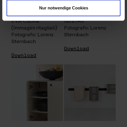
Nur notwendige Cookies
EVA Cucina
GUSTAV
(Immagini ritagliati)
Fotografo: Lorenz
Fotografo: Lorenz
Sternbach
Sternbach
Download
Download