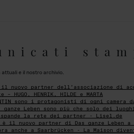
unicati stam
ttuali e il nostro archivio.
 il nuovo partner dell’associazione di ac
te – HUGO, HENRIK, HILDE e MARTA
NTIN sono i protagonisti di ogni camera d
s ganze Leben sono più che solo dei luogh
espande la rete dei partner - Lisel.de
 è il nuovo partner di Das ganze Leben a 
ora anche a Saarbrücken - La Maison diven