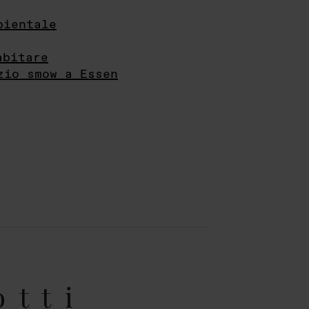
bientale
abitare
zio smow a Essen
otti