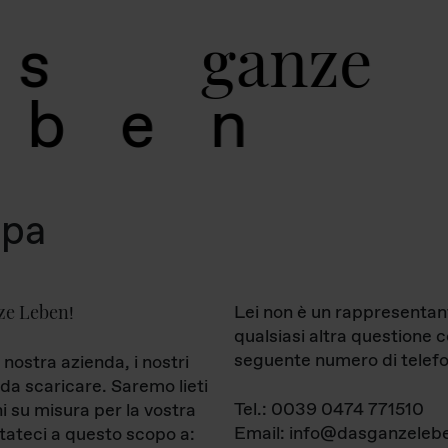
g
a
n
z
e
s
b
e
n
mpa
ze Leben
Lei non è un rappresentan
!
qualsiasi altra questione 
seguente numero di telefo
 nostra azienda, i nostri
da scaricare. Saremo lieti
Tel.: 0039 0474 771510
ni su misura per la vostra
Email: info@dasganzelebe
tateci a questo scopo a: