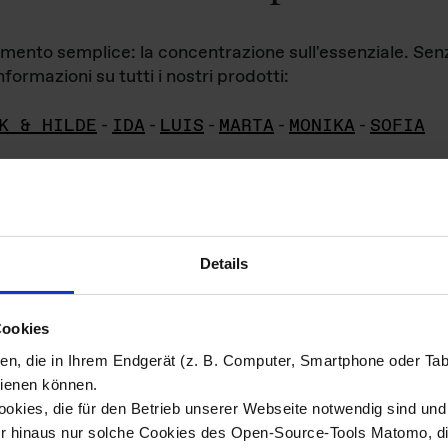
iamento semplice: la concentrazione sull'essenziale. Se
formazioni su tutti i nostri prodotti:
K & HILDE
-
IDA
-
LUIS
-
MARTA
-
MONIKA
-
SOFIA
Details
hivio di imm
Cookies
ien, die in Ihrem Endgerät (z. B. Computer, Smartphone oder Ta
ini!
ienen können.
kies, die für den Betrieb unserer Webseite notwendig sind und f
Das ganze 
re del materiale fotografico sono detenuti da
er hinaus nur solche Cookies des Open-Source-Tools Matomo, die