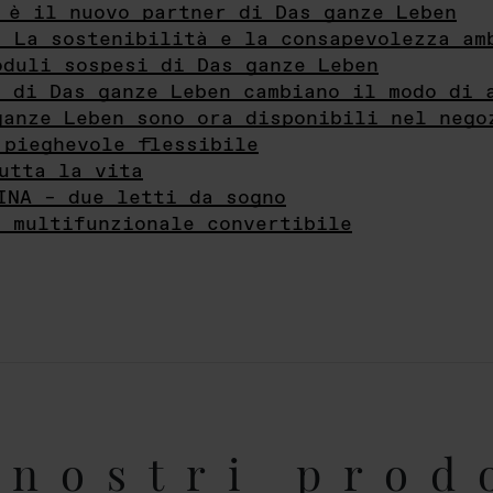
 è il nuovo partner di Das ganze Leben
- La sostenibilità e la consapevolezza am
oduli sospesi di Das ganze Leben
i di Das ganze Leben cambiano il modo di 
ganze Leben sono ora disponibili nel nego
 pieghevole flessibile
utta la vita
INA – due letti da sogno
e multifunzionale convertibile
nostri prod