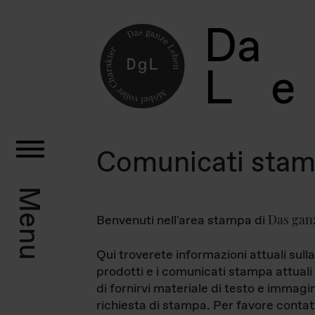
D
a
L
e
Comunicati sta
Menu
Das gan
Benvenuti nell'area stampa di
Qui troverete informazioni attuali sulla
prodotti e i comunicati stampa attuali 
di fornirvi materiale di testo e immagi
richiesta di stampa. Per favore contat