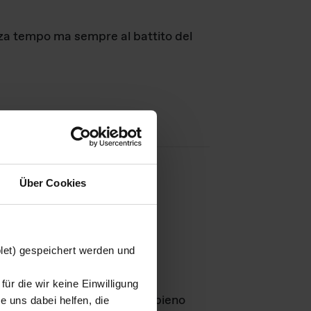
nza tempo ma sempre al battito del
Über Cookies
agini
blet) gespeichert werden und
ür die wir keine Einwilligung
Leben
GmbH e rimangono in pieno
 uns dabei helfen, die