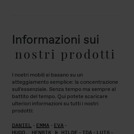
Informazioni sui
nostri prodotti
I nostri mobili si basano su un
atteggiamento semplice: la concentrazione
sull'essenziale. Senza tempo ma sempre al
battito del tempo. Qui potete scaricare
ulteriori informazioni su tutti i nostri
prodotti:
DANIEL
-
EMMA
-
EVA
-
HUGO, HENRIK & HILDE
-
IDA
-
LUIS
-