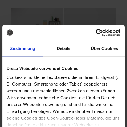
Zustimmung
Details
Über Cookies
Diese Webseite verwendet Cookies
EVA Cucina
EMMA + DANIEL
Cookies sind kleine Textdateien, die in Ihrem Endgerät (z.
Fotografo: Lorenz
Fotografo: Lorenz
B. Computer, Smartphone oder Tablet) gespeichert
Sternbach
Sternbach
werden und unterschiedlichen Zwecken dienen können.
Wir verwenden technische Cookies, die für den Betrieb
Download
Download
unserer Webseite notwendig sind und für die wir keine
Einwilligung benötigen. Wir nutzen darüber hinaus nur
solche Cookies des Open-Source-Tools Matomo, die uns
dabei helfen, die Nutzung unserer Webseite zu