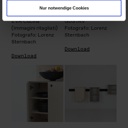
Nur notwendige Cookies
EVA Cucina
GUSTAV
(Immagini ritagliati)
Fotografo: Lorenz
Fotografo: Lorenz
Sternbach
Sternbach
Download
Download