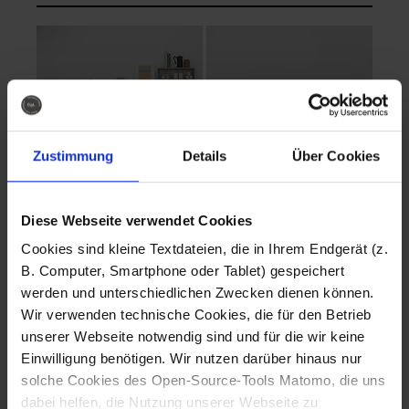
Zustimmung
Details
Über Cookies
Diese Webseite verwendet Cookies
EVA Cucina
EMMA + DANIEL
Cookies sind kleine Textdateien, die in Ihrem Endgerät (z.
Fotografo: Lorenz
Fotografo: Lorenz
B. Computer, Smartphone oder Tablet) gespeichert
Sternbach
Sternbach
werden und unterschiedlichen Zwecken dienen können.
Wir verwenden technische Cookies, die für den Betrieb
Download
Download
unserer Webseite notwendig sind und für die wir keine
Einwilligung benötigen. Wir nutzen darüber hinaus nur
solche Cookies des Open-Source-Tools Matomo, die uns
dabei helfen, die Nutzung unserer Webseite zu