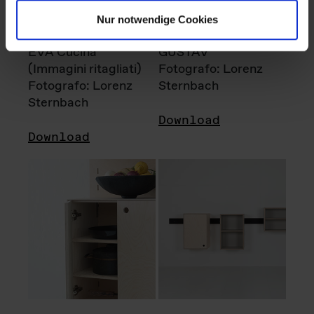
Nur notwendige Cookies
EVA Cucina
GUSTAV
(Immagini ritagliati)
Fotografo: Lorenz
Fotografo: Lorenz
Sternbach
Sternbach
Download
Download