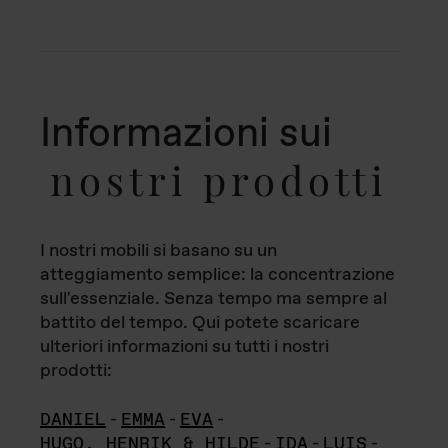
Informazioni sui
nostri prodotti
I nostri mobili si basano su un
atteggiamento semplice: la concentrazione
sull'essenziale. Senza tempo ma sempre al
battito del tempo. Qui potete scaricare
ulteriori informazioni su tutti i nostri
prodotti:
DANIEL
-
EMMA
-
EVA
-
HUGO, HENRIK & HILDE
-
IDA
-
LUIS
-