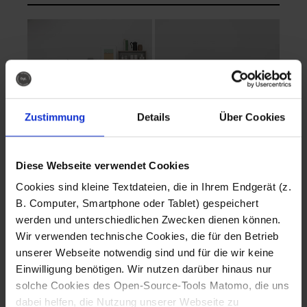
Zustimmung
Details
Über Cookies
Diese Webseite verwendet Cookies
EVA Cucina
EMMA + DANIEL
Cookies sind kleine Textdateien, die in Ihrem Endgerät (z.
Fotografo: Lorenz
Fotografo: Lorenz
B. Computer, Smartphone oder Tablet) gespeichert
Sternbach
Sternbach
werden und unterschiedlichen Zwecken dienen können.
Wir verwenden technische Cookies, die für den Betrieb
Download
Download
unserer Webseite notwendig sind und für die wir keine
Einwilligung benötigen. Wir nutzen darüber hinaus nur
solche Cookies des Open-Source-Tools Matomo, die uns
dabei helfen, die Nutzung unserer Webseite zu