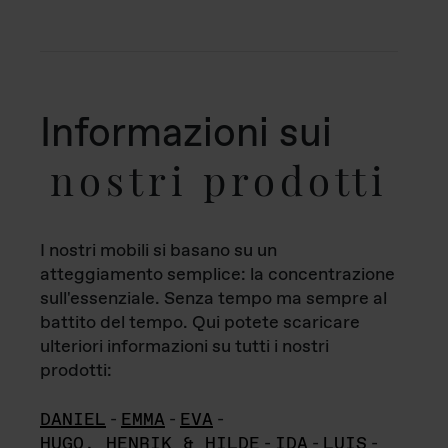
Informazioni sui
nostri prodotti
I nostri mobili si basano su un
atteggiamento semplice: la concentrazione
sull'essenziale. Senza tempo ma sempre al
battito del tempo. Qui potete scaricare
ulteriori informazioni su tutti i nostri
prodotti:
DANIEL
-
EMMA
-
EVA
-
HUGO, HENRIK & HILDE
-
IDA
-
LUIS
-