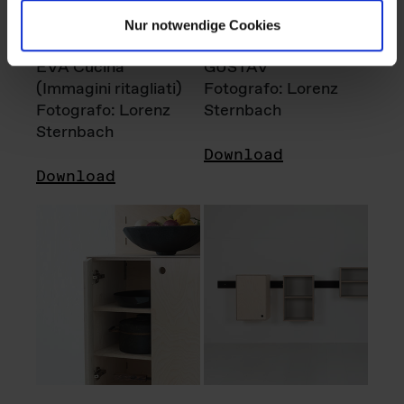
Nur notwendige Cookies
EVA Cucina
GUSTAV
(Immagini ritagliati)
Fotografo: Lorenz
Fotografo: Lorenz
Sternbach
Sternbach
Download
Download