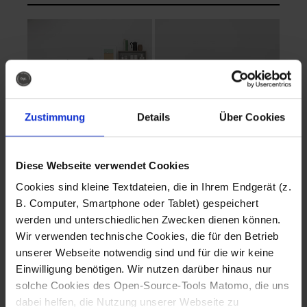
Zustimmung
Details
Über Cookies
Diese Webseite verwendet Cookies
EVA Cucina
EMMA + DANIEL
Cookies sind kleine Textdateien, die in Ihrem Endgerät (z.
Fotografo: Lorenz
Fotografo: Lorenz
B. Computer, Smartphone oder Tablet) gespeichert
Sternbach
Sternbach
werden und unterschiedlichen Zwecken dienen können.
Wir verwenden technische Cookies, die für den Betrieb
Download
Download
unserer Webseite notwendig sind und für die wir keine
Einwilligung benötigen. Wir nutzen darüber hinaus nur
solche Cookies des Open-Source-Tools Matomo, die uns
dabei helfen, die Nutzung unserer Webseite zu