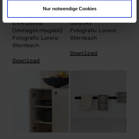
Nur notwendige Cookies
EVA Cucina
GUSTAV
(Immagini ritagliati)
Fotografo: Lorenz
Fotografo: Lorenz
Sternbach
Sternbach
Download
Download