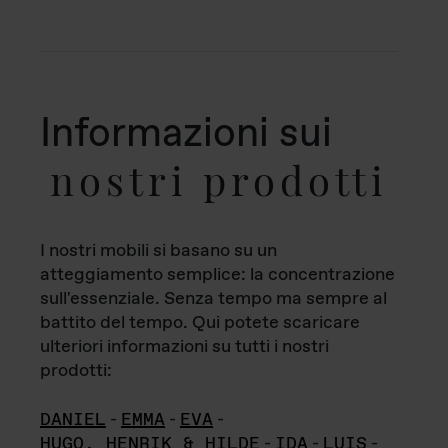
Informazioni sui
nostri prodotti
I nostri mobili si basano su un
atteggiamento semplice: la concentrazione
sull'essenziale. Senza tempo ma sempre al
battito del tempo. Qui potete scaricare
ulteriori informazioni su tutti i nostri
prodotti:
DANIEL
-
EMMA
-
EVA
-
HUGO, HENRIK & HILDE
-
IDA
-
LUIS
-