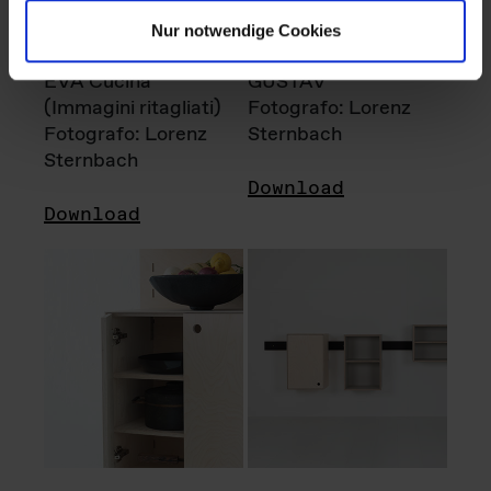
Nur notwendige Cookies
EVA Cucina
GUSTAV
(Immagini ritagliati)
Fotografo: Lorenz
Fotografo: Lorenz
Sternbach
Sternbach
Download
Download