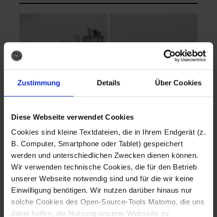
Zustimmung
Details
Über Cookies
Diese Webseite verwendet Cookies
EVA Cucina
EMMA + DANIEL
Cookies sind kleine Textdateien, die in Ihrem Endgerät (z.
Fotografo: Lorenz
Fotografo: Lorenz
B. Computer, Smartphone oder Tablet) gespeichert
Sternbach
Sternbach
werden und unterschiedlichen Zwecken dienen können.
Wir verwenden technische Cookies, die für den Betrieb
Download
Download
unserer Webseite notwendig sind und für die wir keine
Einwilligung benötigen. Wir nutzen darüber hinaus nur
solche Cookies des Open-Source-Tools Matomo, die uns
dabei helfen, die Nutzung unserer Webseite zu