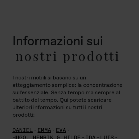
Informazioni sui
nostri prodotti
I nostri mobili si basano su un
atteggiamento semplice: la concentrazione
sull'essenziale. Senza tempo ma sempre al
battito del tempo. Qui potete scaricare
ulteriori informazioni su tutti i nostri
prodotti:
DANIEL
-
EMMA
-
EVA
-
HUGO, HENRIK & HILDE
-
IDA
-
LUIS
-