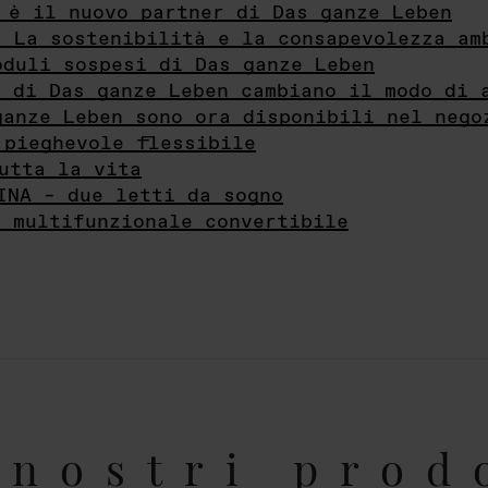
 è il nuovo partner di Das ganze Leben
- La sostenibilità e la consapevolezza am
oduli sospesi di Das ganze Leben
i di Das ganze Leben cambiano il modo di 
ganze Leben sono ora disponibili nel nego
 pieghevole flessibile
utta la vita
INA – due letti da sogno
e multifunzionale convertibile
nostri prod