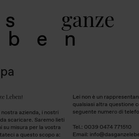
g
a
n
z
e
s
b
e
n
mpa
ze Leben
Lei non è un rappresentan
!
qualsiasi altra questione 
seguente numero di telefo
 nostra azienda, i nostri
da scaricare. Saremo lieti
Tel.: 0039 0474 771510
ni su misura per la vostra
Email: info@dasganzelebe
tateci a questo scopo a: