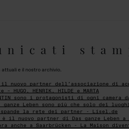
unicati stam
ttuali e il nostro archivio.
 il nuovo partner dell’associazione di ac
te – HUGO, HENRIK, HILDE e MARTA
NTIN sono i protagonisti di ogni camera d
s ganze Leben sono più che solo dei luogh
espande la rete dei partner - Lisel.de
 è il nuovo partner di Das ganze Leben a 
ora anche a Saarbrücken - La Maison diven