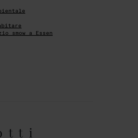
bientale
abitare
zio smow a Essen
otti