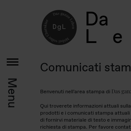
D
a
L
e
Comunicati sta
Menu
Das gan
Benvenuti nell'area stampa di
Qui troverete informazioni attuali sulla
prodotti e i comunicati stampa attuali 
di fornirvi materiale di testo e immagi
richiesta di stampa. Per favore contat