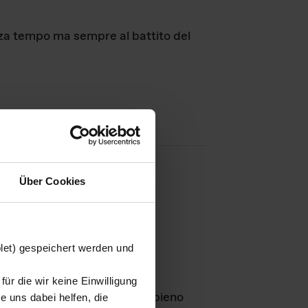
nza tempo ma sempre al battito del
Über Cookies
agini
blet) gespeichert werden und
ür die wir keine Einwilligung
Leben
GmbH e rimangono in pieno
 uns dabei helfen, die