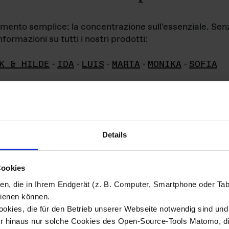
iamento semplice: la concentrazione sull'essenziale. Se
formazioni su tutti i nostri prodotti:
K & HILDE
-
IDA
-
LUIS
-
MARTA
-
MONIKA
-
SOFIA
Details
hivio di imm
Cookies
ien, die in Ihrem Endgerät (z. B. Computer, Smartphone oder Ta
ini!
ienen können.
kies, die für den Betrieb unserer Webseite notwendig sind und f
Das ganze 
re del materiale fotografico sono detenuti da
er hinaus nur solche Cookies des Open-Source-Tools Matomo, die