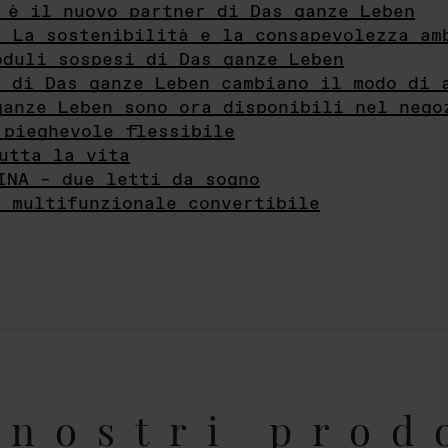
 è il nuovo partner di Das ganze Leben
- La sostenibilità e la consapevolezza am
oduli sospesi di Das ganze Leben
i di Das ganze Leben cambiano il modo di 
ganze Leben sono ora disponibili nel nego
 pieghevole flessibile
utta la vita
INA – due letti da sogno
e multifunzionale convertibile
nostri prod