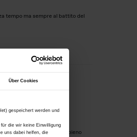
nza tempo ma sempre al battito del
Über Cookies
agini
blet) gespeichert werden und
ür die wir keine Einwilligung
Leben
GmbH e rimangono in pieno
 uns dabei helfen, die