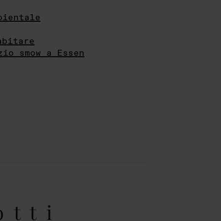
bientale
abitare
zio smow a Essen
otti