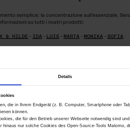
iamento semplice: la concentrazione sull'essenziale. Se
formazioni su tutti i nostri prodotti:
K & HILDE
-
IDA
-
LUIS
-
MARTA
-
MONIKA
-
SOFIA
Details
hivio di imm
Cookies
ien, die in Ihrem Endgerät (z. B. Computer, Smartphone oder Ta
ini!
ienen können.
kies, die für den Betrieb unserer Webseite notwendig sind und f
Das ganze 
re del materiale fotografico sono detenuti da
er hinaus nur solche Cookies des Open-Source-Tools Matomo, die