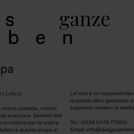
g
a
n
z
e
s
b
e
n
mpa
ze Leben
Lei non è un rappresentan
!
qualsiasi altra questione 
seguente numero di telefo
 nostra azienda, i nostri
da scaricare. Saremo lieti
Tel.: 0039 0474 771510
ni su misura per la vostra
Email: info@dasganzelebe
tateci a questo scopo a: