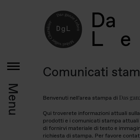
D
a
L
e
Comunicati sta
Menu
Das gan
Benvenuti nell'area stampa di
Qui troverete informazioni attuali sulla
prodotti e i comunicati stampa attuali 
di fornirvi materiale di testo e immagi
richiesta di stampa. Per favore contat