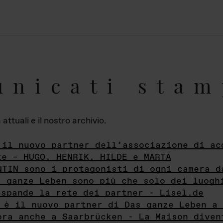
unicati stam
ttuali e il nostro archivio.
 il nuovo partner dell’associazione di ac
te – HUGO, HENRIK, HILDE e MARTA
NTIN sono i protagonisti di ogni camera d
s ganze Leben sono più che solo dei luogh
espande la rete dei partner - Lisel.de
 è il nuovo partner di Das ganze Leben a 
ora anche a Saarbrücken - La Maison diven