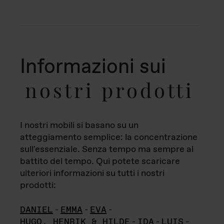
Informazioni sui
nostri prodotti
I nostri mobili si basano su un
atteggiamento semplice: la concentrazione
sull'essenziale. Senza tempo ma sempre al
battito del tempo. Qui potete scaricare
ulteriori informazioni su tutti i nostri
prodotti:
DANIEL
-
EMMA
-
EVA
-
HUGO, HENRIK & HILDE
-
IDA
-
LUIS
-