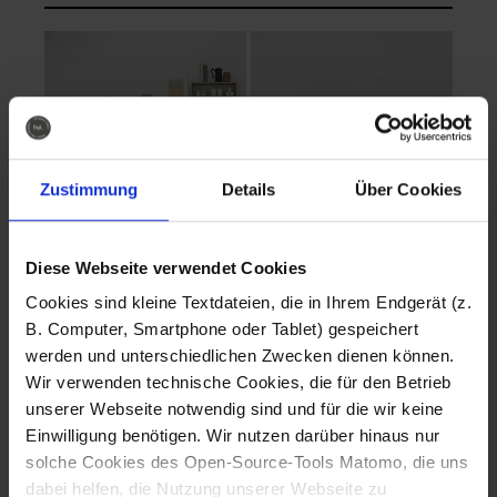
Zustimmung
Details
Über Cookies
Diese Webseite verwendet Cookies
EVA Cucina
EMMA + DANIEL
Cookies sind kleine Textdateien, die in Ihrem Endgerät (z.
Fotografo: Lorenz
Fotografo: Lorenz
B. Computer, Smartphone oder Tablet) gespeichert
Sternbach
Sternbach
werden und unterschiedlichen Zwecken dienen können.
Wir verwenden technische Cookies, die für den Betrieb
Download
Download
unserer Webseite notwendig sind und für die wir keine
Einwilligung benötigen. Wir nutzen darüber hinaus nur
solche Cookies des Open-Source-Tools Matomo, die uns
dabei helfen, die Nutzung unserer Webseite zu