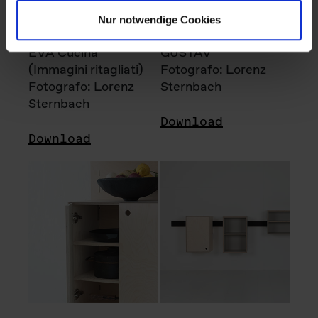
Nur notwendige Cookies
EVA Cucina
GUSTAV
(Immagini ritagliati)
Fotografo: Lorenz
Fotografo: Lorenz
Sternbach
Sternbach
Download
Download