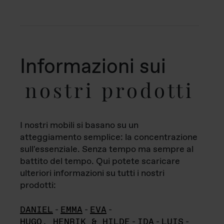
Informazioni sui
nostri prodotti
I nostri mobili si basano su un
atteggiamento semplice: la concentrazione
sull'essenziale. Senza tempo ma sempre al
battito del tempo. Qui potete scaricare
ulteriori informazioni su tutti i nostri
prodotti:
DANIEL
-
EMMA
-
EVA
-
HUGO, HENRIK & HILDE
-
IDA
-
LUIS
-