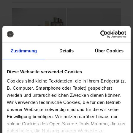
Zustimmung
Details
Über Cookies
Diese Webseite verwendet Cookies
EVA Cucina
EMMA + DANIEL
Cookies sind kleine Textdateien, die in Ihrem Endgerät (z.
Fotografo: Lorenz
Fotografo: Lorenz
B. Computer, Smartphone oder Tablet) gespeichert
Sternbach
Sternbach
werden und unterschiedlichen Zwecken dienen können.
Wir verwenden technische Cookies, die für den Betrieb
Download
Download
unserer Webseite notwendig sind und für die wir keine
Einwilligung benötigen. Wir nutzen darüber hinaus nur
solche Cookies des Open-Source-Tools Matomo, die uns
dabei helfen, die Nutzung unserer Webseite zu