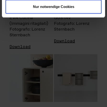
Nur notwendige Cookies
EVA Cucina
GUSTAV
(Immagini ritagliati)
Fotografo: Lorenz
Fotografo: Lorenz
Sternbach
Sternbach
Download
Download