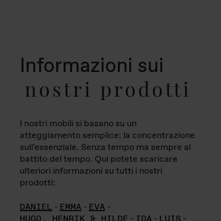
Informazioni sui
nostri prodotti
I nostri mobili si basano su un
atteggiamento semplice: la concentrazione
sull'essenziale. Senza tempo ma sempre al
battito del tempo. Qui potete scaricare
ulteriori informazioni su tutti i nostri
prodotti:
DANIEL
-
EMMA
-
EVA
-
HUGO, HENRIK & HILDE
-
IDA
-
LUIS
-