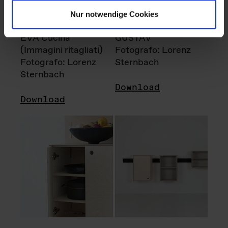
Nur notwendige Cookies
EVA Cucina
GUSTAV
(Immagini ritagliati)
Fotografo: Lorenz
Fotografo: Lorenz
Sternbach
Sternbach
Download
Download