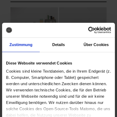
Zustimmung
Details
Über Cookies
Diese Webseite verwendet Cookies
EVA Cucina
EMMA + DANIEL
Cookies sind kleine Textdateien, die in Ihrem Endgerät (z.
Fotografo: Lorenz
Fotografo: Lorenz
B. Computer, Smartphone oder Tablet) gespeichert
Sternbach
Sternbach
werden und unterschiedlichen Zwecken dienen können.
Wir verwenden technische Cookies, die für den Betrieb
Download
Download
unserer Webseite notwendig sind und für die wir keine
Einwilligung benötigen. Wir nutzen darüber hinaus nur
solche Cookies des Open-Source-Tools Matomo, die uns
dabei helfen, die Nutzung unserer Webseite zu