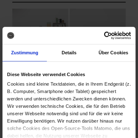
Zustimmung
Details
Über Cookies
Diese Webseite verwendet Cookies
EVA Cucina
EMMA + DANIEL
Cookies sind kleine Textdateien, die in Ihrem Endgerät (z.
Fotografo: Lorenz
Fotografo: Lorenz
B. Computer, Smartphone oder Tablet) gespeichert
Sternbach
Sternbach
werden und unterschiedlichen Zwecken dienen können.
Wir verwenden technische Cookies, die für den Betrieb
Download
Download
unserer Webseite notwendig sind und für die wir keine
Einwilligung benötigen. Wir nutzen darüber hinaus nur
solche Cookies des Open-Source-Tools Matomo, die uns
dabei helfen, die Nutzung unserer Webseite zu