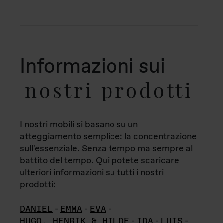
Informazioni sui
nostri prodotti
I nostri mobili si basano su un
atteggiamento semplice: la concentrazione
sull'essenziale. Senza tempo ma sempre al
battito del tempo. Qui potete scaricare
ulteriori informazioni su tutti i nostri
prodotti:
DANIEL
-
EMMA
-
EVA
-
HUGO, HENRIK & HILDE
-
IDA
-
LUIS
-