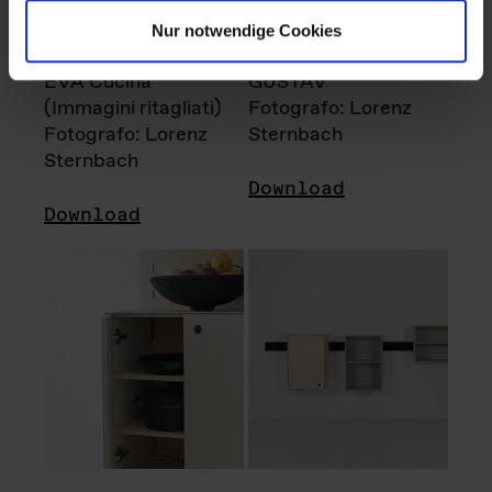
Nur notwendige Cookies
EVA Cucina
GUSTAV
(Immagini ritagliati)
Fotografo: Lorenz
Fotografo: Lorenz
Sternbach
Sternbach
Download
Download