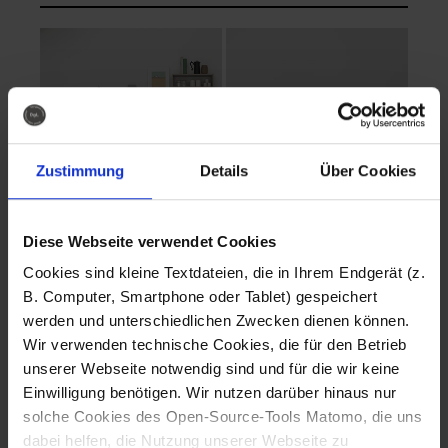
Zustimmung
Details
Über Cookies
Diese Webseite verwendet Cookies
EVA Cucina
EMMA + DANIEL
Cookies sind kleine Textdateien, die in Ihrem Endgerät (z.
Fotografo: Lorenz
Fotografo: Lorenz
B. Computer, Smartphone oder Tablet) gespeichert
Sternbach
Sternbach
werden und unterschiedlichen Zwecken dienen können.
Wir verwenden technische Cookies, die für den Betrieb
Download
Download
unserer Webseite notwendig sind und für die wir keine
Einwilligung benötigen. Wir nutzen darüber hinaus nur
solche Cookies des Open-Source-Tools Matomo, die uns
dabei helfen, die Nutzung unserer Webseite zu