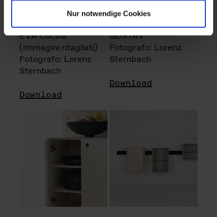
Nur notwendige Cookies
EVA Cucina
GUSTAV
(Immagini ritagliati)
Fotografo: Lorenz
Fotografo: Lorenz
Sternbach
Sternbach
Download
Download