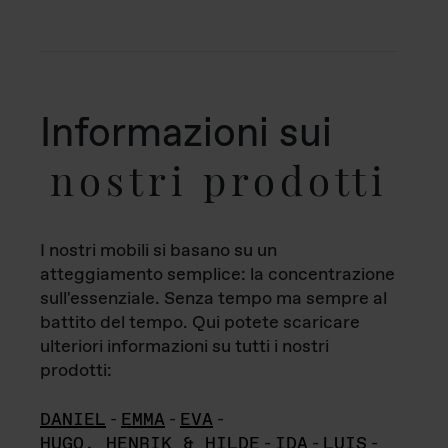
Informazioni sui
nostri prodotti
I nostri mobili si basano su un
atteggiamento semplice: la concentrazione
sull'essenziale. Senza tempo ma sempre al
battito del tempo. Qui potete scaricare
ulteriori informazioni su tutti i nostri
prodotti:
DANIEL
-
EMMA
-
EVA
-
HUGO, HENRIK & HILDE
-
IDA
-
LUIS
-