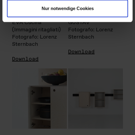
Nur notwendige Cookies
EVA Cucina
GUSTAV
(Immagini ritagliati)
Fotografo: Lorenz
Fotografo: Lorenz
Sternbach
Sternbach
Download
Download