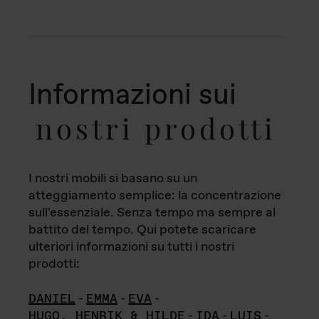
Informazioni sui
nostri prodotti
I nostri mobili si basano su un
atteggiamento semplice: la concentrazione
sull'essenziale. Senza tempo ma sempre al
battito del tempo. Qui potete scaricare
ulteriori informazioni su tutti i nostri
prodotti:
DANIEL
-
EMMA
-
EVA
-
HUGO, HENRIK & HILDE
-
IDA
-
LUIS
-