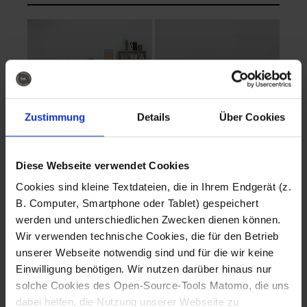
Zustimmung
Details
Über Cookies
Diese Webseite verwendet Cookies
EVA Cucina
EMMA + DANIEL
Cookies sind kleine Textdateien, die in Ihrem Endgerät (z.
Fotografo: Lorenz
Fotografo: Lorenz
B. Computer, Smartphone oder Tablet) gespeichert
Sternbach
Sternbach
werden und unterschiedlichen Zwecken dienen können.
Wir verwenden technische Cookies, die für den Betrieb
Download
Download
unserer Webseite notwendig sind und für die wir keine
Einwilligung benötigen. Wir nutzen darüber hinaus nur
solche Cookies des Open-Source-Tools Matomo, die uns
dabei helfen, die Nutzung unserer Webseite zu