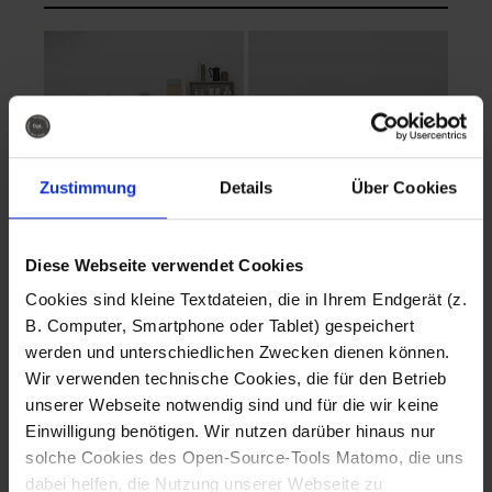
Zustimmung
Details
Über Cookies
Diese Webseite verwendet Cookies
EVA Cucina
EMMA + DANIEL
Cookies sind kleine Textdateien, die in Ihrem Endgerät (z.
Fotografo: Lorenz
Fotografo: Lorenz
B. Computer, Smartphone oder Tablet) gespeichert
Sternbach
Sternbach
werden und unterschiedlichen Zwecken dienen können.
Wir verwenden technische Cookies, die für den Betrieb
Download
Download
unserer Webseite notwendig sind und für die wir keine
Einwilligung benötigen. Wir nutzen darüber hinaus nur
solche Cookies des Open-Source-Tools Matomo, die uns
dabei helfen, die Nutzung unserer Webseite zu