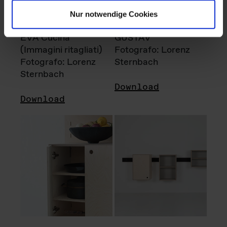
Nur notwendige Cookies
EVA Cucina
GUSTAV
(Immagini ritagliati)
Fotografo: Lorenz
Fotografo: Lorenz
Sternbach
Sternbach
Download
Download