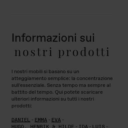
Informazioni sui
nostri prodotti
I nostri mobili si basano su un
atteggiamento semplice: la concentrazione
sull'essenziale. Senza tempo ma sempre al
battito del tempo. Qui potete scaricare
ulteriori informazioni su tutti i nostri
prodotti:
DANIEL
-
EMMA
-
EVA
-
HUGO, HENRIK & HILDE
-
IDA
-
LUIS
-