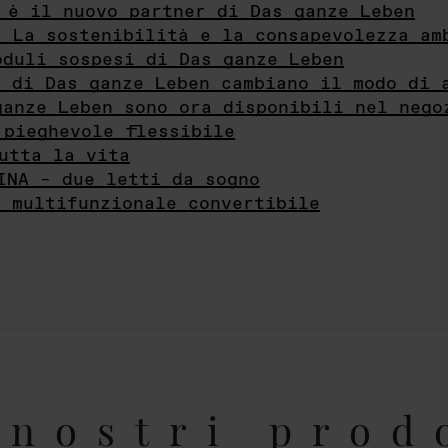
 è il nuovo partner di Das ganze Leben
- La sostenibilità e la consapevolezza am
oduli sospesi di Das ganze Leben
i di Das ganze Leben cambiano il modo di 
ganze Leben sono ora disponibili nel nego
 pieghevole flessibile
utta la vita
INA – due letti da sogno
e multifunzionale convertibile
nostri prod