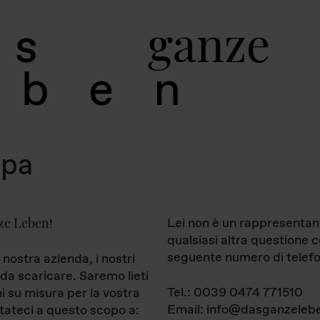
g
a
n
z
e
s
b
e
n
mpa
ze Leben
Lei non è un rappresentan
!
qualsiasi altra questione 
seguente numero di telefo
 nostra azienda, i nostri
da scaricare. Saremo lieti
Tel.: 0039 0474 771510
ni su misura per la vostra
Email: info@dasganzelebe
tateci a questo scopo a: