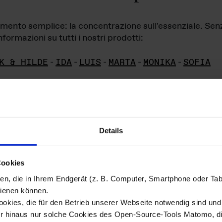
iamento semplice: la concentrazione sull'essenziale. Se
formazioni su tutti i nostri prodotti:
K & HILDE
-
IDA
-
LUIS
-
MARTA
-
MONIKA
-
SOFIA
Details
hivio di imm
Cookies
ien, die in Ihrem Endgerät (z. B. Computer, Smartphone oder Ta
ini!
ienen können.
kies, die für den Betrieb unserer Webseite notwendig sind und f
Das ganze 
re del materiale fotografico sono detenuti da
er hinaus nur solche Cookies des Open-Source-Tools Matomo, die