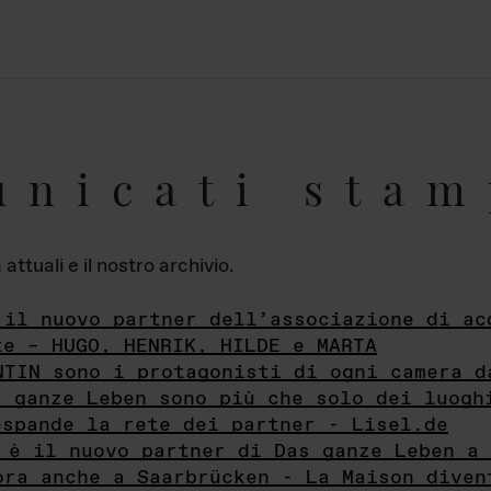
unicati stam
ttuali e il nostro archivio.
 il nuovo partner dell’associazione di ac
te – HUGO, HENRIK, HILDE e MARTA
NTIN sono i protagonisti di ogni camera d
s ganze Leben sono più che solo dei luogh
espande la rete dei partner - Lisel.de
 è il nuovo partner di Das ganze Leben a 
ora anche a Saarbrücken - La Maison diven