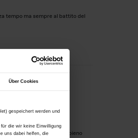
nza tempo ma sempre al battito del
Über Cookies
agini
blet) gespeichert werden und
ür die wir keine Einwilligung
Leben
GmbH e rimangono in pieno
 uns dabei helfen, die