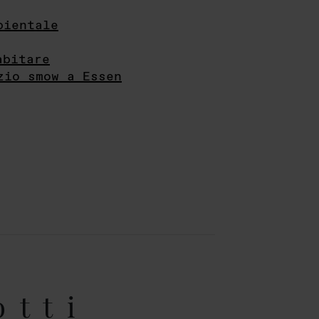
bientale
abitare
zio smow a Essen
otti