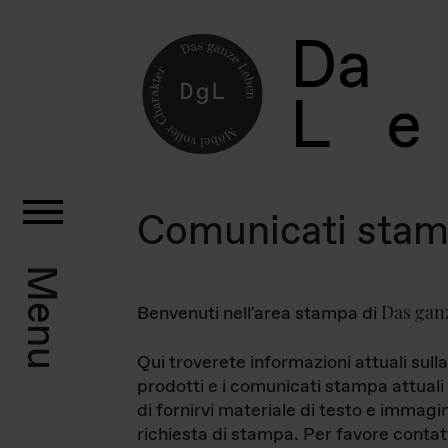
D
a
L
e
Comunicati sta
Menu
Das gan
Benvenuti nell'area stampa di
Qui troverete informazioni attuali sulla
prodotti e i comunicati stampa attuali 
di fornirvi materiale di testo e immagi
richiesta di stampa. Per favore contat