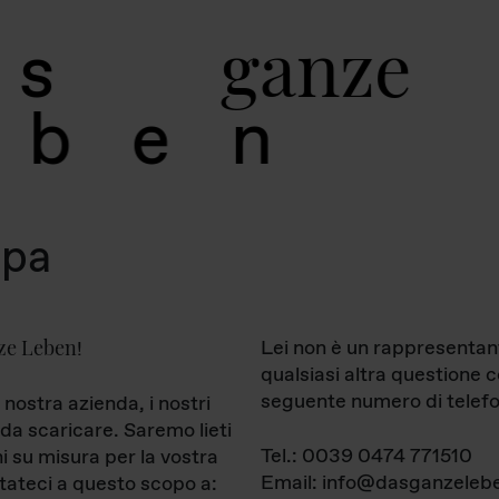
g
a
n
z
e
s
b
e
n
mpa
ze Leben
Lei non è un rappresentan
!
qualsiasi altra questione 
seguente numero di telefo
 nostra azienda, i nostri
da scaricare. Saremo lieti
Tel.: 0039 0474 771510
ni su misura per la vostra
Email: info@dasganzelebe
tateci a questo scopo a: