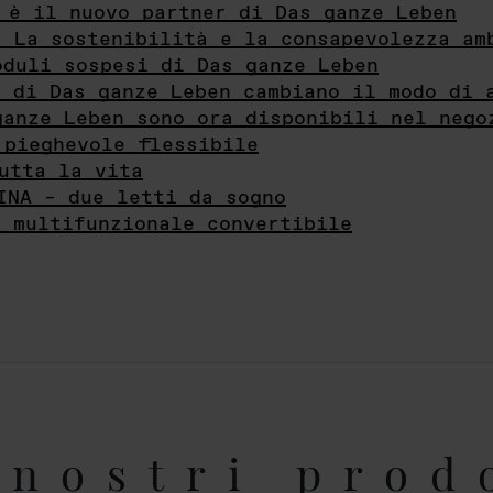
 è il nuovo partner di Das ganze Leben
- La sostenibilità e la consapevolezza am
oduli sospesi di Das ganze Leben
i di Das ganze Leben cambiano il modo di 
ganze Leben sono ora disponibili nel nego
 pieghevole flessibile
utta la vita
INA – due letti da sogno
e multifunzionale convertibile
nostri prod