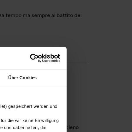
nza tempo ma sempre al battito del
Über Cookies
agini
blet) gespeichert werden und
ür die wir keine Einwilligung
Leben
GmbH e rimangono in pieno
 uns dabei helfen, die