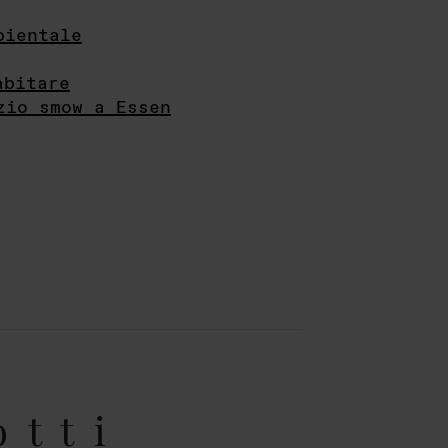
bientale
abitare
zio smow a Essen
otti