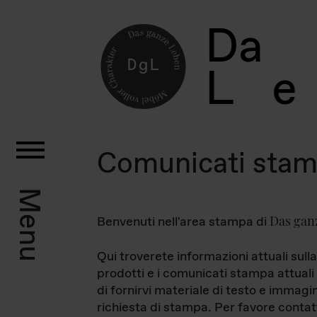
D
a
L
e
Comunicati sta
Menu
Das gan
Benvenuti nell'area stampa di
Qui troverete informazioni attuali sulla
prodotti e i comunicati stampa attuali 
di fornirvi materiale di testo e immagi
richiesta di stampa. Per favore contat