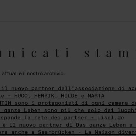
unicati stam
ttuali e il nostro archivio.
 il nuovo partner dell’associazione di ac
te – HUGO, HENRIK, HILDE e MARTA
NTIN sono i protagonisti di ogni camera d
s ganze Leben sono più che solo dei luogh
espande la rete dei partner - Lisel.de
 è il nuovo partner di Das ganze Leben a 
ora anche a Saarbrücken - La Maison diven