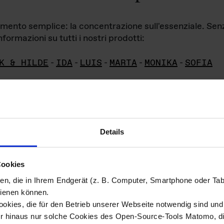
iamento semplice: la concentrazione sull'essenziale. Se
formazioni su tutti i nostri prodotti:
K & HILDE
-
IDA
-
LUIS
-
MARTA
-
MONIKA
-
SOFIA
Details
hivio di imm
Cookies
ien, die in Ihrem Endgerät (z. B. Computer, Smartphone oder Ta
ini!
ienen können.
kies, die für den Betrieb unserer Webseite notwendig sind und f
Das ganze 
re del materiale fotografico sono detenuti da
er hinaus nur solche Cookies des Open-Source-Tools Matomo, die