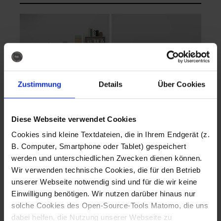
Zustimmung
Details
Über Cookies
Diese Webseite verwendet Cookies
EVA Cucina
EMMA + DANIEL
Cookies sind kleine Textdateien, die in Ihrem Endgerät (z.
Fotografo: Lorenz
Fotografo: Lorenz
B. Computer, Smartphone oder Tablet) gespeichert
Sternbach
Sternbach
werden und unterschiedlichen Zwecken dienen können.
Wir verwenden technische Cookies, die für den Betrieb
Download
Download
unserer Webseite notwendig sind und für die wir keine
Einwilligung benötigen. Wir nutzen darüber hinaus nur
solche Cookies des Open-Source-Tools Matomo, die uns
dabei helfen, die Nutzung unserer Webseite zu