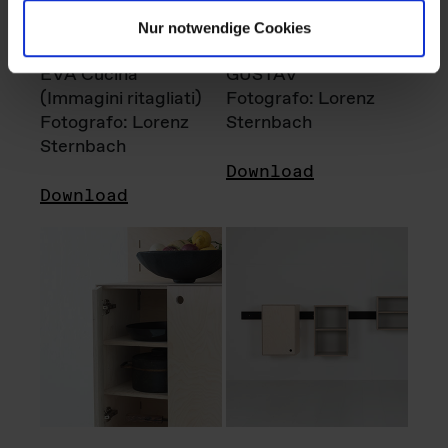
Nur notwendige Cookies
EVA Cucina
GUSTAV
(Immagini ritagliati)
Fotografo: Lorenz
Fotografo: Lorenz
Sternbach
Sternbach
Download
Download