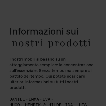
Informazioni sui
nostri prodotti
I nostri mobili si basano su un
atteggiamento semplice: la concentrazione
sull'essenziale. Senza tempo ma sempre al
battito del tempo. Qui potete scaricare
ulteriori informazioni su tutti i nostri
prodotti:
DANIEL
-
EMMA
-
EVA
-
HUGO, HENRIK & HILDE
-
IDA
-
LUIS
-