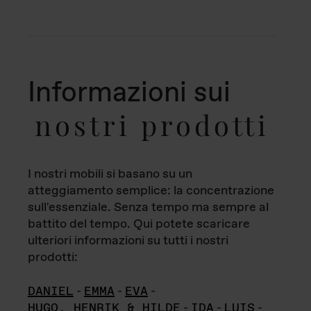
Informazioni sui
nostri prodotti
I nostri mobili si basano su un
atteggiamento semplice: la concentrazione
sull'essenziale. Senza tempo ma sempre al
battito del tempo. Qui potete scaricare
ulteriori informazioni su tutti i nostri
prodotti:
DANIEL
-
EMMA
-
EVA
-
HUGO, HENRIK & HILDE
-
IDA
-
LUIS
-