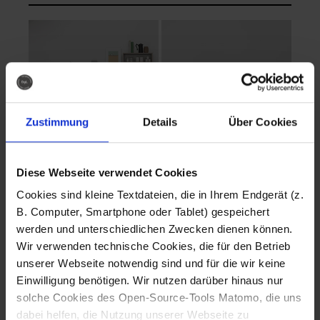
Zustimmung
Details
Über Cookies
Diese Webseite verwendet Cookies
EVA Cucina
EMMA + DANIEL
Cookies sind kleine Textdateien, die in Ihrem Endgerät (z.
Fotografo: Lorenz
Fotografo: Lorenz
B. Computer, Smartphone oder Tablet) gespeichert
Sternbach
Sternbach
werden und unterschiedlichen Zwecken dienen können.
Wir verwenden technische Cookies, die für den Betrieb
Download
Download
unserer Webseite notwendig sind und für die wir keine
Einwilligung benötigen. Wir nutzen darüber hinaus nur
solche Cookies des Open-Source-Tools Matomo, die uns
dabei helfen, die Nutzung unserer Webseite zu