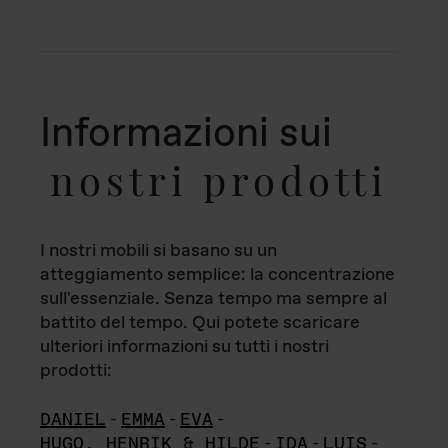
Informazioni sui
nostri prodotti
I nostri mobili si basano su un
atteggiamento semplice: la concentrazione
sull'essenziale. Senza tempo ma sempre al
battito del tempo. Qui potete scaricare
ulteriori informazioni su tutti i nostri
prodotti:
DANIEL
-
EMMA
-
EVA
-
HUGO, HENRIK & HILDE
-
IDA
-
LUIS
-