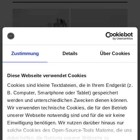
Zustimmung
Details
Über Cookies
Diese Webseite verwendet Cookies
EVA Cucina
EMMA + DANIEL
Cookies sind kleine Textdateien, die in Ihrem Endgerät (z.
Fotografo: Lorenz
Fotografo: Lorenz
B. Computer, Smartphone oder Tablet) gespeichert
Sternbach
Sternbach
werden und unterschiedlichen Zwecken dienen können.
Wir verwenden technische Cookies, die für den Betrieb
Download
Download
unserer Webseite notwendig sind und für die wir keine
Einwilligung benötigen. Wir nutzen darüber hinaus nur
solche Cookies des Open-Source-Tools Matomo, die uns
dabei helfen, die Nutzung unserer Webseite zu