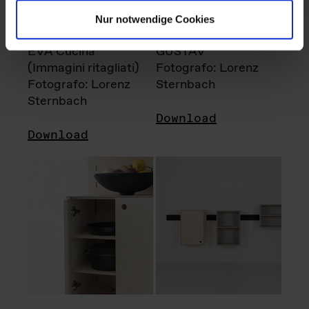
Nur notwendige Cookies
EVA Cucina
GUSTAV
(Immagini ritagliati)
Fotografo: Lorenz
Fotografo: Lorenz
Sternbach
Sternbach
Download
Download