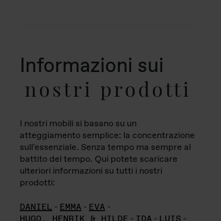
Informazioni sui
nostri prodotti
I nostri mobili si basano su un
atteggiamento semplice: la concentrazione
sull'essenziale. Senza tempo ma sempre al
battito del tempo. Qui potete scaricare
ulteriori informazioni su tutti i nostri
prodotti:
DANIEL
-
EMMA
-
EVA
-
HUGO, HENRIK & HILDE
-
IDA
-
LUIS
-