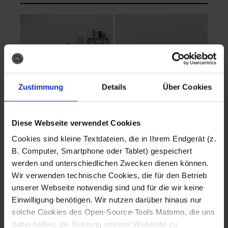
Zustimmung
Details
Über Cookies
Diese Webseite verwendet Cookies
EVA Cucina
EMMA + DANIEL
Cookies sind kleine Textdateien, die in Ihrem Endgerät (z.
Fotografo: Lorenz
Fotografo: Lorenz
B. Computer, Smartphone oder Tablet) gespeichert
Sternbach
Sternbach
werden und unterschiedlichen Zwecken dienen können.
Wir verwenden technische Cookies, die für den Betrieb
Download
Download
unserer Webseite notwendig sind und für die wir keine
Einwilligung benötigen. Wir nutzen darüber hinaus nur
solche Cookies des Open-Source-Tools Matomo, die uns
dabei helfen, die Nutzung unserer Webseite zu