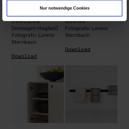
Nur notwendige Cookies
EVA Cucina
GUSTAV
(Immagini ritagliati)
Fotografo: Lorenz
Fotografo: Lorenz
Sternbach
Sternbach
Download
Download