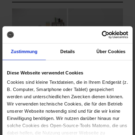
Zustimmung
Details
Über Cookies
Diese Webseite verwendet Cookies
EVA Cucina
EMMA + DANIEL
Cookies sind kleine Textdateien, die in Ihrem Endgerät (z.
Fotografo: Lorenz
Fotografo: Lorenz
B. Computer, Smartphone oder Tablet) gespeichert
Sternbach
Sternbach
werden und unterschiedlichen Zwecken dienen können.
Wir verwenden technische Cookies, die für den Betrieb
Download
Download
unserer Webseite notwendig sind und für die wir keine
Einwilligung benötigen. Wir nutzen darüber hinaus nur
solche Cookies des Open-Source-Tools Matomo, die uns
dabei helfen, die Nutzung unserer Webseite zu