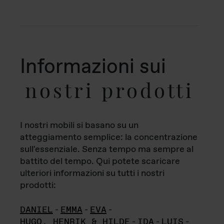
Informazioni sui
nostri prodotti
I nostri mobili si basano su un
atteggiamento semplice: la concentrazione
sull'essenziale. Senza tempo ma sempre al
battito del tempo. Qui potete scaricare
ulteriori informazioni su tutti i nostri
prodotti:
DANIEL
-
EMMA
-
EVA
-
HUGO, HENRIK & HILDE
-
IDA
-
LUIS
-