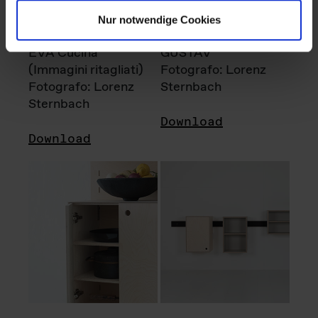
Nur notwendige Cookies
EVA Cucina
GUSTAV
(Immagini ritagliati)
Fotografo: Lorenz
Fotografo: Lorenz
Sternbach
Sternbach
Download
Download