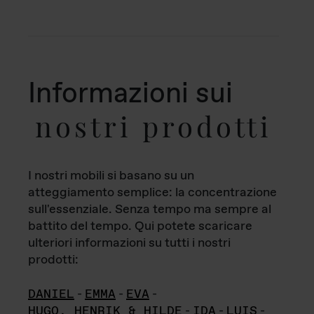
Informazioni sui
nostri prodotti
I nostri mobili si basano su un
atteggiamento semplice: la concentrazione
sull'essenziale. Senza tempo ma sempre al
battito del tempo. Qui potete scaricare
ulteriori informazioni su tutti i nostri
prodotti:
DANIEL
-
EMMA
-
EVA
-
HUGO, HENRIK & HILDE
-
IDA
-
LUIS
-