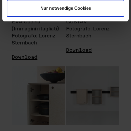
Nur notwendige Cookies
EVA Cucina
GUSTAV
(Immagini ritagliati)
Fotografo: Lorenz
Fotografo: Lorenz
Sternbach
Sternbach
Download
Download