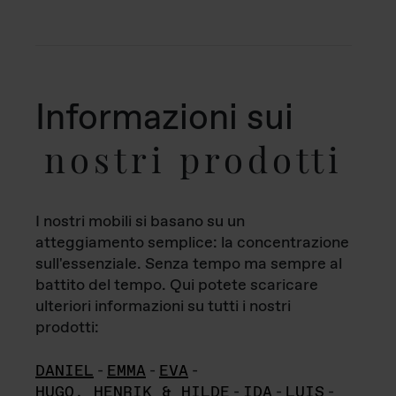
Informazioni sui
nostri prodotti
I nostri mobili si basano su un
atteggiamento semplice: la concentrazione
sull'essenziale. Senza tempo ma sempre al
battito del tempo. Qui potete scaricare
ulteriori informazioni su tutti i nostri
prodotti:
DANIEL
-
EMMA
-
EVA
-
HUGO, HENRIK & HILDE
-
IDA
-
LUIS
-