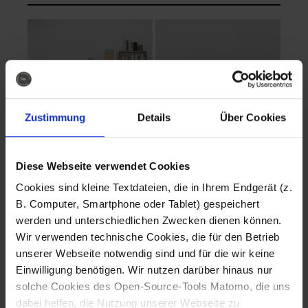
Zustimmung
Details
Über Cookies
Diese Webseite verwendet Cookies
EVA Cucina
EMMA + DANIEL
Cookies sind kleine Textdateien, die in Ihrem Endgerät (z.
Fotografo: Lorenz
Fotografo: Lorenz
B. Computer, Smartphone oder Tablet) gespeichert
Sternbach
Sternbach
werden und unterschiedlichen Zwecken dienen können.
Wir verwenden technische Cookies, die für den Betrieb
Download
Download
unserer Webseite notwendig sind und für die wir keine
Einwilligung benötigen. Wir nutzen darüber hinaus nur
solche Cookies des Open-Source-Tools Matomo, die uns
dabei helfen, die Nutzung unserer Webseite zu