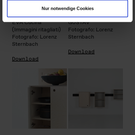
Nur notwendige Cookies
EVA Cucina
GUSTAV
(Immagini ritagliati)
Fotografo: Lorenz
Fotografo: Lorenz
Sternbach
Sternbach
Download
Download