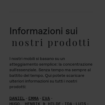
Informazioni sui
nostri prodotti
I nostri mobili si basano su un
atteggiamento semplice: la concentrazione
sull'essenziale. Senza tempo ma sempre al
battito del tempo. Qui potete scaricare
ulteriori informazioni su tutti i nostri
prodotti:
DANIEL
-
EMMA
-
EVA
-
HUGO, HENRIK & HILDE
-
IDA
-
LUIS
-