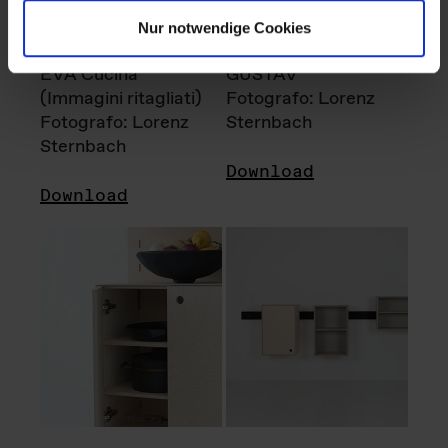
Nur notwendige Cookies
EVA Cucina
GUSTAV
(Immagini ritagliati)
Fotografo: Lorenz
Fotografo: Lorenz
Sternbach
Sternbach
Download
Download