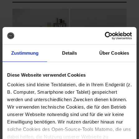
Zustimmung
Details
Über Cookies
Diese Webseite verwendet Cookies
EVA Cucina
EMMA + DANIEL
Cookies sind kleine Textdateien, die in Ihrem Endgerät (z.
Fotografo: Lorenz
Fotografo: Lorenz
B. Computer, Smartphone oder Tablet) gespeichert
Sternbach
Sternbach
werden und unterschiedlichen Zwecken dienen können.
Wir verwenden technische Cookies, die für den Betrieb
Download
Download
unserer Webseite notwendig sind und für die wir keine
Einwilligung benötigen. Wir nutzen darüber hinaus nur
solche Cookies des Open-Source-Tools Matomo, die uns
dabei helfen, die Nutzung unserer Webseite zu