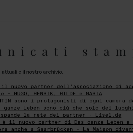
unicati stam
ttuali e il nostro archivio.
 il nuovo partner dell’associazione di ac
te – HUGO, HENRIK, HILDE e MARTA
NTIN sono i protagonisti di ogni camera d
s ganze Leben sono più che solo dei luogh
espande la rete dei partner - Lisel.de
 è il nuovo partner di Das ganze Leben a 
ora anche a Saarbrücken - La Maison diven