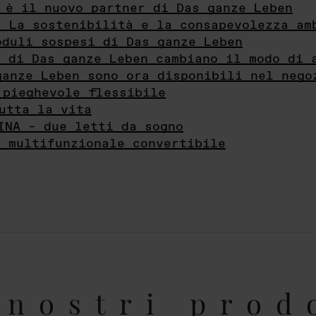
 è il nuovo partner di Das ganze Leben
- La sostenibilità e la consapevolezza am
oduli sospesi di Das ganze Leben
i di Das ganze Leben cambiano il modo di 
ganze Leben sono ora disponibili nel nego
 pieghevole flessibile
utta la vita
INA – due letti da sogno
e multifunzionale convertibile
nostri prod