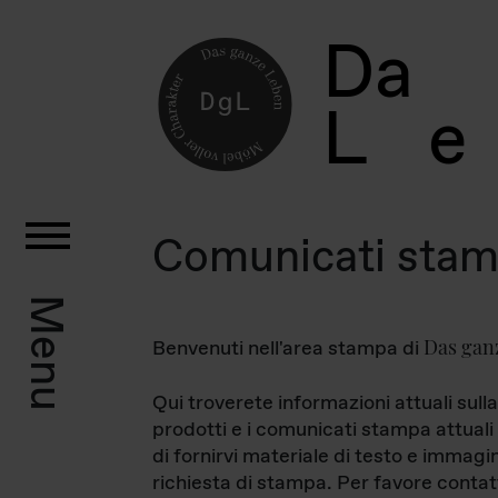
D
a
L
e
Comunicati sta
Menu
Das gan
Benvenuti nell'area stampa di
Qui troverete informazioni attuali sulla
prodotti e i comunicati stampa attuali 
di fornirvi materiale di testo e immagi
richiesta di stampa. Per favore contat