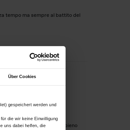
nza tempo ma sempre al battito del
Über Cookies
agini
blet) gespeichert werden und
ür die wir keine Einwilligung
Leben
GmbH e rimangono in pieno
 uns dabei helfen, die