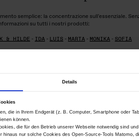
iamento semplice: la concentrazione sull'essenziale. Se
formazioni su tutti i nostri prodotti:
K & HILDE
-
IDA
-
LUIS
-
MARTA
-
MONIKA
-
SOFIA
Details
hivio di imm
Cookies
ien, die in Ihrem Endgerät (z. B. Computer, Smartphone oder Ta
ini!
ienen können.
kies, die für den Betrieb unserer Webseite notwendig sind und f
Das ganze 
re del materiale fotografico sono detenuti da
er hinaus nur solche Cookies des Open-Source-Tools Matomo, die