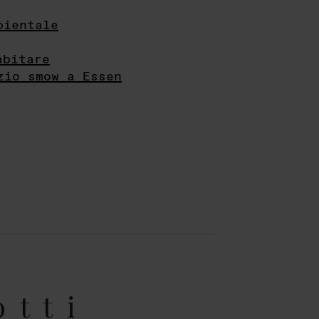
bientale
abitare
zio smow a Essen
otti