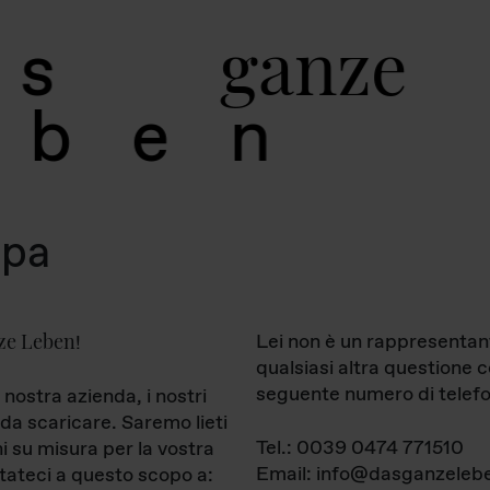
g
a
n
z
e
s
b
e
n
mpa
ze Leben
Lei non è un rappresentan
!
qualsiasi altra questione 
seguente numero di telefo
 nostra azienda, i nostri
da scaricare. Saremo lieti
Tel.: 0039 0474 771510
ni su misura per la vostra
Email: info@dasganzelebe
tateci a questo scopo a: