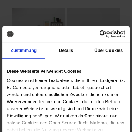
Zustimmung
Details
Über Cookies
Diese Webseite verwendet Cookies
EVA Cucina
EMMA + DANIEL
Cookies sind kleine Textdateien, die in Ihrem Endgerät (z.
Fotografo: Lorenz
Fotografo: Lorenz
B. Computer, Smartphone oder Tablet) gespeichert
Sternbach
Sternbach
werden und unterschiedlichen Zwecken dienen können.
Wir verwenden technische Cookies, die für den Betrieb
Download
Download
unserer Webseite notwendig sind und für die wir keine
Einwilligung benötigen. Wir nutzen darüber hinaus nur
solche Cookies des Open-Source-Tools Matomo, die uns
dabei helfen, die Nutzung unserer Webseite zu