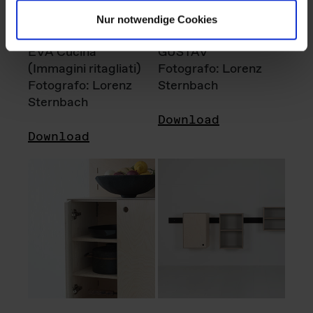
Nur notwendige Cookies
EVA Cucina
GUSTAV
(Immagini ritagliati)
Fotografo: Lorenz
Fotografo: Lorenz
Sternbach
Sternbach
Download
Download