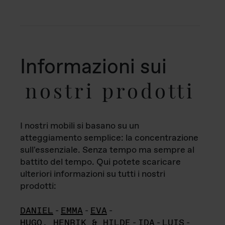
Informazioni sui
nostri prodotti
I nostri mobili si basano su un
atteggiamento semplice: la concentrazione
sull'essenziale. Senza tempo ma sempre al
battito del tempo. Qui potete scaricare
ulteriori informazioni su tutti i nostri
prodotti:
DANIEL
-
EMMA
-
EVA
-
HUGO, HENRIK & HILDE
-
IDA
-
LUIS
-