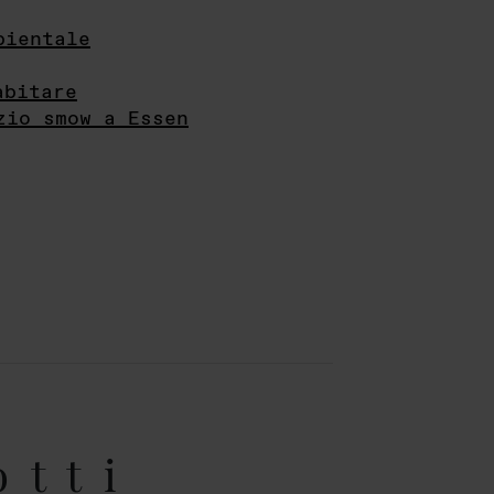
bientale
abitare
zio smow a Essen
otti