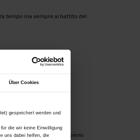
nza tempo ma sempre al battito del
Über Cookies
agini
blet) gespeichert werden und
ür die wir keine Einwilligung
Leben
GmbH e rimangono in pieno
 uns dabei helfen, die