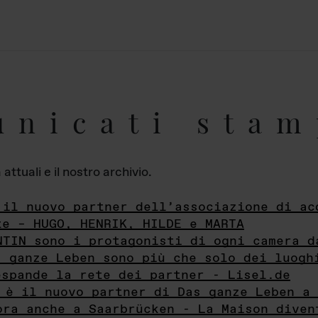
unicati stam
ttuali e il nostro archivio.
 il nuovo partner dell’associazione di ac
te – HUGO, HENRIK, HILDE e MARTA
NTIN sono i protagonisti di ogni camera d
s ganze Leben sono più che solo dei luogh
espande la rete dei partner - Lisel.de
 è il nuovo partner di Das ganze Leben a 
ora anche a Saarbrücken - La Maison diven