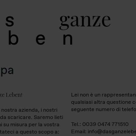
g
a
n
z
e
s
b
e
n
mpa
ze Leben
Lei non è un rappresentan
!
qualsiasi altra questione 
seguente numero di telefo
 nostra azienda, i nostri
da scaricare. Saremo lieti
Tel.: 0039 0474 771510
ni su misura per la vostra
Email: info@dasganzelebe
tateci a questo scopo a: