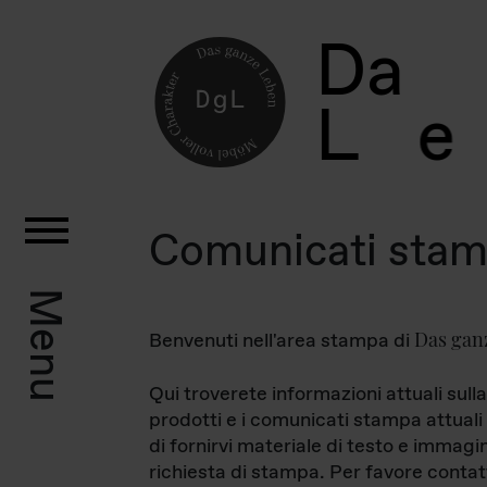
D
a
L
e
Comunicati sta
Menu
Das gan
Benvenuti nell'area stampa di
Qui troverete informazioni attuali sulla
prodotti e i comunicati stampa attuali 
di fornirvi materiale di testo e immagi
richiesta di stampa. Per favore contat