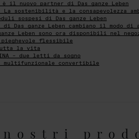
 è il nuovo partner di Das ganze Leben
- La sostenibilità e la consapevolezza am
oduli sospesi di Das ganze Leben
i di Das ganze Leben cambiano il modo di 
ganze Leben sono ora disponibili nel nego
 pieghevole flessibile
utta la vita
INA – due letti da sogno
e multifunzionale convertibile
nostri prod