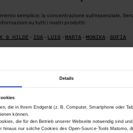
iamento semplice: la concentrazione sull'essenziale. Se
formazioni su tutti i nostri prodotti:
K & HILDE
-
IDA
-
LUIS
-
MARTA
-
MONIKA
-
SOFIA
Details
hivio di imm
Cookies
ien, die in Ihrem Endgerät (z. B. Computer, Smartphone oder Ta
ini!
ienen können.
kies, die für den Betrieb unserer Webseite notwendig sind und f
Das ganze 
re del materiale fotografico sono detenuti da
er hinaus nur solche Cookies des Open-Source-Tools Matomo, die