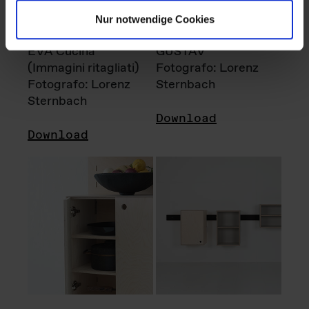
Nur notwendige Cookies
EVA Cucina
GUSTAV
(Immagini ritagliati)
Fotografo: Lorenz
Fotografo: Lorenz
Sternbach
Sternbach
Download
Download