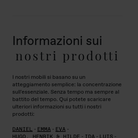
Informazioni sui
nostri prodotti
I nostri mobili si basano su un
atteggiamento semplice: la concentrazione
sull'essenziale. Senza tempo ma sempre al
battito del tempo. Qui potete scaricare
ulteriori informazioni su tutti i nostri
prodotti:
DANIEL
-
EMMA
-
EVA
-
HUGO, HENRIK & HILDE
-
IDA
-
LUIS
-