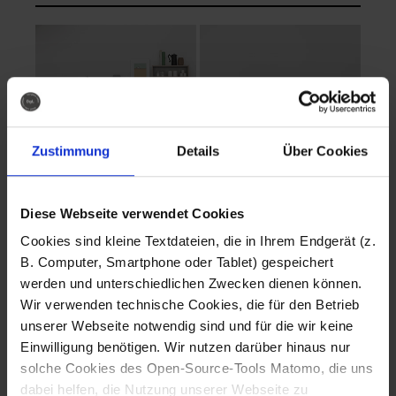
Zustimmung
Details
Über Cookies
Diese Webseite verwendet Cookies
EVA Cucina
EMMA + DANIEL
Cookies sind kleine Textdateien, die in Ihrem Endgerät (z.
Fotografo: Lorenz
Fotografo: Lorenz
B. Computer, Smartphone oder Tablet) gespeichert
Sternbach
Sternbach
werden und unterschiedlichen Zwecken dienen können.
Wir verwenden technische Cookies, die für den Betrieb
Download
Download
unserer Webseite notwendig sind und für die wir keine
Einwilligung benötigen. Wir nutzen darüber hinaus nur
solche Cookies des Open-Source-Tools Matomo, die uns
dabei helfen, die Nutzung unserer Webseite zu