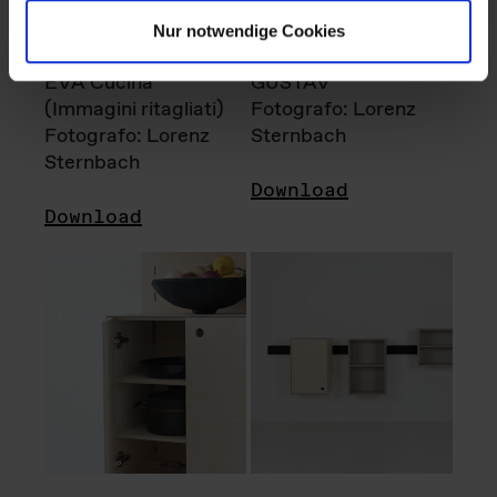
Nur notwendige Cookies
EVA Cucina
GUSTAV
(Immagini ritagliati)
Fotografo: Lorenz
Fotografo: Lorenz
Sternbach
Sternbach
Download
Download