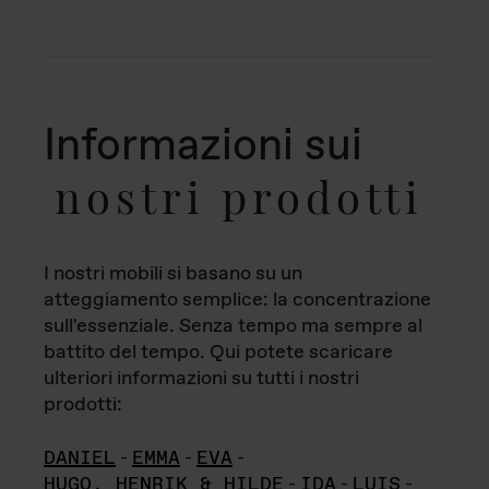
Informazioni sui
nostri prodotti
I nostri mobili si basano su un
atteggiamento semplice: la concentrazione
sull'essenziale. Senza tempo ma sempre al
battito del tempo. Qui potete scaricare
ulteriori informazioni su tutti i nostri
prodotti:
DANIEL
-
EMMA
-
EVA
-
HUGO, HENRIK & HILDE
-
IDA
-
LUIS
-