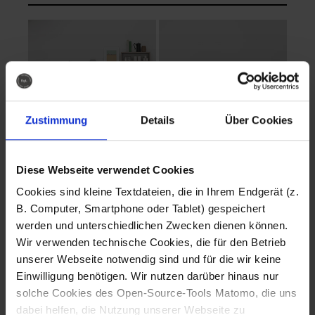
Zustimmung
Details
Über Cookies
Diese Webseite verwendet Cookies
EVA Cucina
EMMA + DANIEL
Cookies sind kleine Textdateien, die in Ihrem Endgerät (z.
Fotografo: Lorenz
Fotografo: Lorenz
B. Computer, Smartphone oder Tablet) gespeichert
Sternbach
Sternbach
werden und unterschiedlichen Zwecken dienen können.
Wir verwenden technische Cookies, die für den Betrieb
Download
Download
unserer Webseite notwendig sind und für die wir keine
Einwilligung benötigen. Wir nutzen darüber hinaus nur
solche Cookies des Open-Source-Tools Matomo, die uns
dabei helfen, die Nutzung unserer Webseite zu