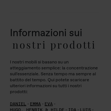
Informazioni sui
nostri prodotti
I nostri mobili si basano su un
atteggiamento semplice: la concentrazione
sull'essenziale. Senza tempo ma sempre al
battito del tempo. Qui potete scaricare
ulteriori informazioni su tutti i nostri
prodotti:
DANIEL
-
EMMA
-
EVA
-
HUGO, HENRIK & HILDE
-
IDA
-
LUIS
-