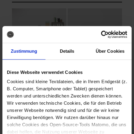
Zustimmung
Details
Über Cookies
Diese Webseite verwendet Cookies
EVA Cucina
EMMA + DANIEL
Cookies sind kleine Textdateien, die in Ihrem Endgerät (z.
Fotografo: Lorenz
Fotografo: Lorenz
B. Computer, Smartphone oder Tablet) gespeichert
Sternbach
Sternbach
werden und unterschiedlichen Zwecken dienen können.
Wir verwenden technische Cookies, die für den Betrieb
Download
Download
unserer Webseite notwendig sind und für die wir keine
Einwilligung benötigen. Wir nutzen darüber hinaus nur
solche Cookies des Open-Source-Tools Matomo, die uns
dabei helfen, die Nutzung unserer Webseite zu