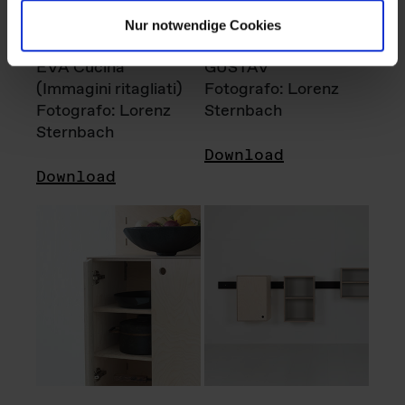
Nur notwendige Cookies
EVA Cucina
GUSTAV
(Immagini ritagliati)
Fotografo: Lorenz
Fotografo: Lorenz
Sternbach
Sternbach
Download
Download