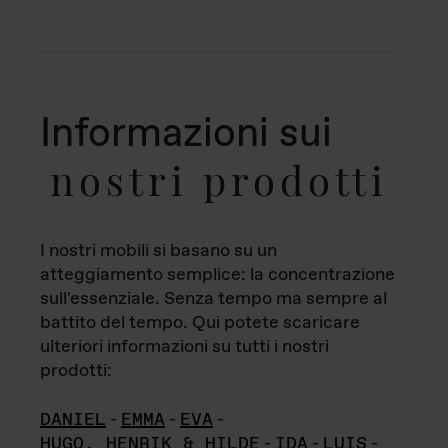
Informazioni sui
nostri prodotti
I nostri mobili si basano su un
atteggiamento semplice: la concentrazione
sull'essenziale. Senza tempo ma sempre al
battito del tempo. Qui potete scaricare
ulteriori informazioni su tutti i nostri
prodotti:
DANIEL
-
EMMA
-
EVA
-
HUGO, HENRIK & HILDE
-
IDA
-
LUIS
-