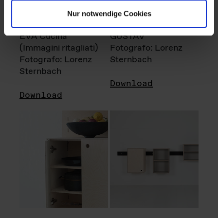
Nur notwendige Cookies
EVA Cucina
GUSTAV
(Immagini ritagliati)
Fotografo: Lorenz
Fotografo: Lorenz
Sternbach
Sternbach
Download
Download