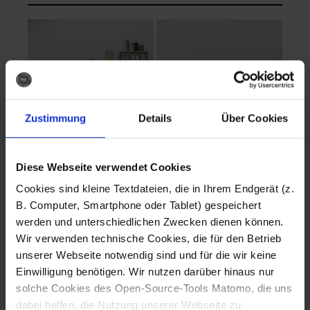
Zustimmung
Details
Über Cookies
Diese Webseite verwendet Cookies
EVA Cucina
EMMA + DANIEL
Cookies sind kleine Textdateien, die in Ihrem Endgerät (z.
Fotografo: Lorenz
Fotografo: Lorenz
B. Computer, Smartphone oder Tablet) gespeichert
Sternbach
Sternbach
werden und unterschiedlichen Zwecken dienen können.
Wir verwenden technische Cookies, die für den Betrieb
Download
Download
unserer Webseite notwendig sind und für die wir keine
Einwilligung benötigen. Wir nutzen darüber hinaus nur
solche Cookies des Open-Source-Tools Matomo, die uns
dabei helfen, die Nutzung unserer Webseite zu