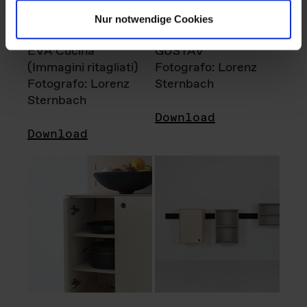
Nur notwendige Cookies
EVA Cucina
GUSTAV
(Immagini ritagliati)
Fotografo: Lorenz
Fotografo: Lorenz
Sternbach
Sternbach
Download
Download