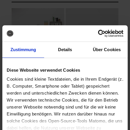
Zustimmung
Details
Über Cookies
Diese Webseite verwendet Cookies
EVA Cucina
EMMA + DANIEL
Cookies sind kleine Textdateien, die in Ihrem Endgerät (z.
Fotografo: Lorenz
Fotografo: Lorenz
B. Computer, Smartphone oder Tablet) gespeichert
Sternbach
Sternbach
werden und unterschiedlichen Zwecken dienen können.
Wir verwenden technische Cookies, die für den Betrieb
Download
Download
unserer Webseite notwendig sind und für die wir keine
Einwilligung benötigen. Wir nutzen darüber hinaus nur
solche Cookies des Open-Source-Tools Matomo, die uns
dabei helfen, die Nutzung unserer Webseite zu