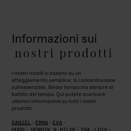
Informazioni sui
nostri prodotti
I nostri mobili si basano su un
atteggiamento semplice: la concentrazione
sull'essenziale. Senza tempo ma sempre al
battito del tempo. Qui potete scaricare
ulteriori informazioni su tutti i nostri
prodotti:
DANIEL
-
EMMA
-
EVA
-
HUGO, HENRIK & HILDE
-
IDA
-
LUIS
-